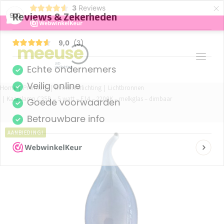
×
3
Reviews
9,0
Home
Premium
Binnenverlichting
Lichtbronnen
Kaarslamp C35B – 5 watt – E14 – 2200K – melkglas – dimbaar
PREMIUM ASSORTIMENT
BUDGET ASSORTIMENT
AANBIEDING!
OUTLED ASSORTIMENT
WEBSHOP
LOGIN / REGISTER