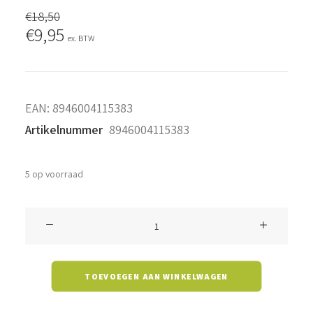
€
18,50
Oorspronkelijke
Huidige
€
9,95
ex. BTW
prijs
prijs
was:
is:
€18,50.
€9,95.
EAN:
8946004115383
Artikelnummer
8946004115383
5 op voorraad
Kaarslamp
C35B
-
TOEVOEGEN AAN WINKELWAGEN
5
watt