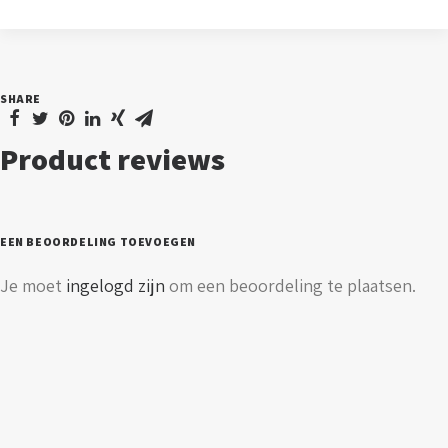
-
E14
-
SHARE
2200K
-
Product reviews
melkglas
-
dimbaar
EEN BEOORDELING TOEVOEGEN
aantal
Je moet
ingelogd zijn
om een beoordeling te plaatsen.