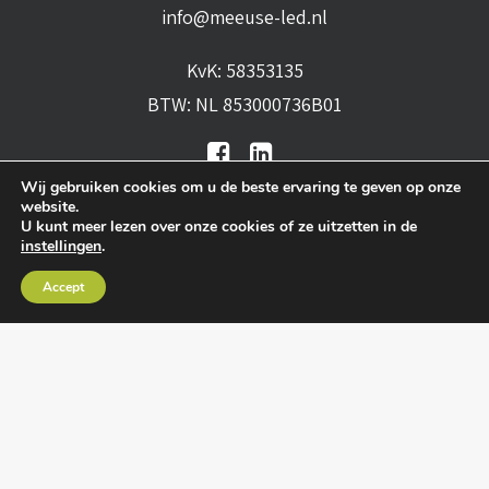
info@meeuse-led.nl
KvK: 58353135
BTW: NL 853000736B01
Wij gebruiken cookies om u de beste ervaring te geven op onze
website.
U kunt meer lezen over onze cookies of ze uitzetten in de
instellingen
.
Algemene voorwaarden
•
Algemene
Accept
leveringsvoorwaarden
•
Privacy verklaring
•
Cookies
• Realisatie:
BRAIN