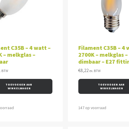
VOEGEN AAN WINKELWAGEN
TOEVOEGEN AAN WINKEL
ent C35B – 4 watt –
Filament C35B – 4 
 – melkglas –
2700K – melkglas –
aar
dimbaar – E27 fitti
€
8,22
x. BTW
ex. BTW
TOEVOEGEN AAN 
TOEVOEGEN AAN 
WINKELWAGEN
WINKELWAGEN
voorraad
147 op voorraad