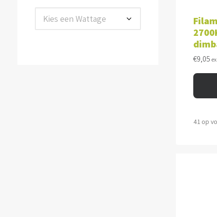
TOE
Kies een Wattage
Filam
2700K
dimb
€
9,05
ex
41 op v