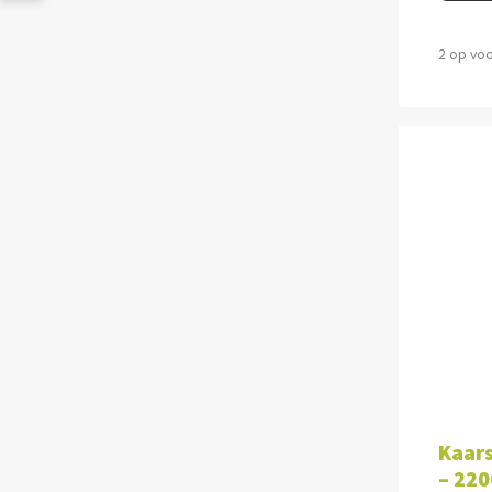
2 op vo
TOE
Kaars
– 220