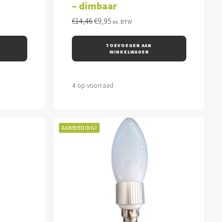
– dimbaar
Oorspronkelijke
Huidige
€
14,46
€
9,95
ex. BTW
prijs
prijs
was:
is:
TOEVOEGEN AAN 
€14,46.
€9,95.
WINKELWAGEN
4 op voorraad
AANBIEDING!