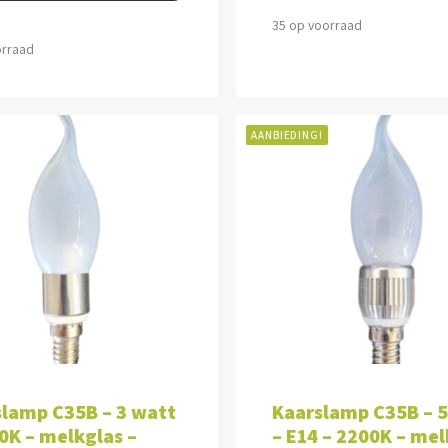
35 op voorraad
orraad
AANBIEDING!
VOEGEN AAN WINKELWAGEN
TOEVOEGEN AAN WINKEL
lamp C35B – 3 watt
Kaarslamp C35B – 
0K – melkglas –
– E14 – 2200K – mel