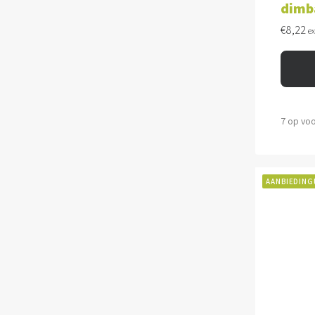
dimb
€
8,22
e
7 op vo
AANBIEDING