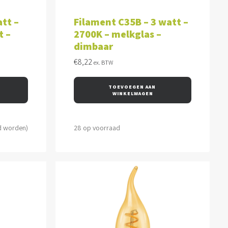
WAGEN
TOEVOEGEN AAN WINKELWAGEN
tt –
Filament C35B – 3 watt –
t –
2700K – melkglas –
dimbaar
€
8,22
ex. BTW
TOEVOEGEN AAN 
WINKELWAGEN
d worden)
28 op voorraad