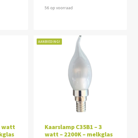
56 op voorraad
AANBIEDING!
WAGEN
TOEVOEGEN AAN WINKELWAGEN
5 watt
Kaarslamp C35B1 – 3
kglas
watt – 2200K – melkglas