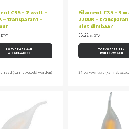
VOEGEN AAN WINKELWAGEN
TOEVOEGEN AAN WINKEL
ent C35 – 2 watt –
Filament C35 – 3 wa
 – transparant –
2700K – transparan
aar
niet dimbaar
€
8,22
. BTW
ex. BTW
TOEVOEGEN AAN 
TOEVOEGEN AAN 
WINKELWAGEN
WINKELWAGEN
oorraad (kan nabesteld worden)
24 op voorraad (kan nabestel