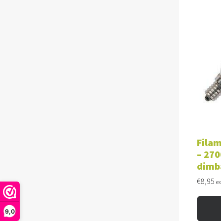
TOE
Filam
– 270
dimb
€
8,95
e
9,0