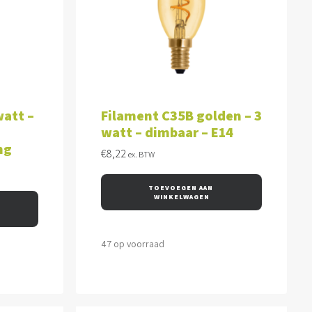
WAGEN
TOEVOEGEN AAN WINKELWAGEN
watt –
Filament C35B golden – 3
watt – dimbaar – E14
ng
€
8,22
ex. BTW
TOEVOEGEN AAN 
WINKELWAGEN
47 op voorraad