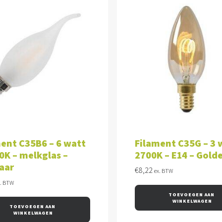
VOEGEN AAN WINKELWAGEN
TOEVOEGEN AAN WINKEL
ent C35B6 – 6 watt
Filament C35G – 3 
0K – melkglas –
2700K – E14 – Gold
aar
€
8,22
ex. BTW
x. BTW
TOEVOEGEN AAN 
WINKELWAGEN
TOEVOEGEN AAN 
WINKELWAGEN