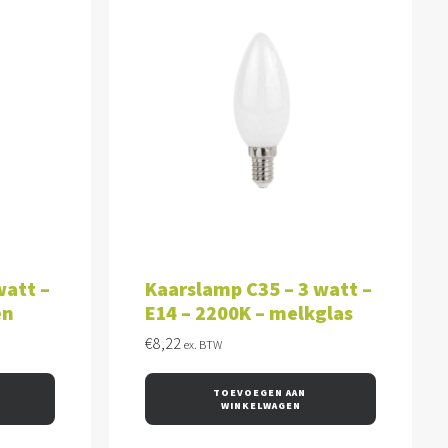
WAGEN
TOEVOEGEN AAN WINKELWAGEN
watt –
Kaarslamp C35 – 3 watt –
en
E14 – 2200K – melkglas
€
8,22
ex. BTW
TOEVOEGEN AAN 
WINKELWAGEN