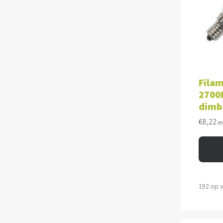
TOE
Filam
2700K
dimb
€
8,22
e
192 op 