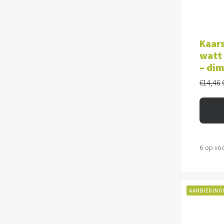
TOE
Kaar
watt 
– di
€
14,46
6 op vo
AANBIEDING