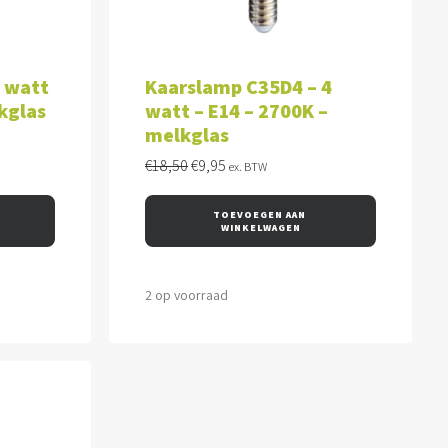
WAGEN
TOEVOEGEN AAN WINKELWAGEN
3 watt
Kaarslamp C35D4 – 4
kglas
watt – E14 – 2700K –
melkglas
Oorspronkelijke
Huidige
€
18,50
€
9,95
ex. BTW
prijs
prijs
was:
is:
TOEVOEGEN AAN 
€18,50.
€9,95.
WINKELWAGEN
2 op voorraad