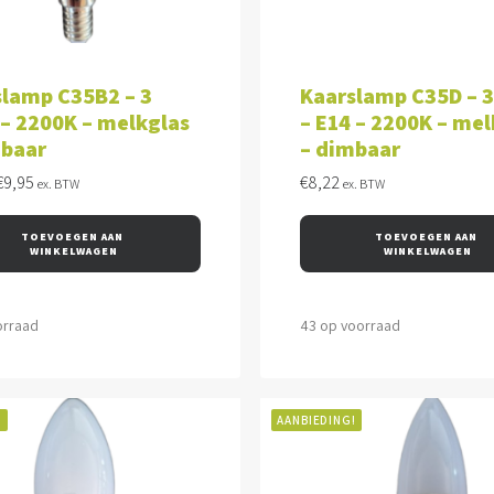
VOEGEN AAN WINKELWAGEN
TOEVOEGEN AAN WINKEL
slamp C35B2 – 3
Kaarslamp C35D – 
– 2200K – melkglas
– E14 – 2200K – mel
mbaar
– dimbaar
Oorspronkelijke
Huidige
€
9,95
€
8,22
ex. BTW
ex. BTW
prijs
prijs
was:
is:
TOEVOEGEN AAN 
TOEVOEGEN AAN 
€14,46.
€9,95.
WINKELWAGEN
WINKELWAGEN
orraad
43 op voorraad
!
AANBIEDING!