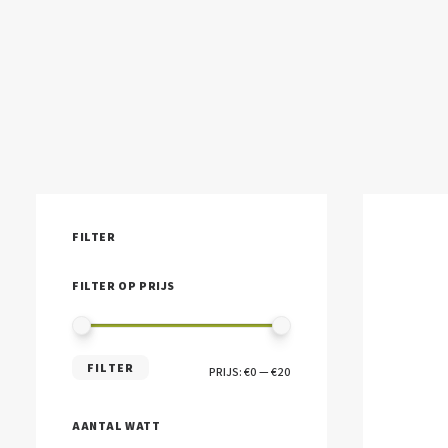
FILTER
FILTER OP PRIJS
MIN.
MAX.
FILTER
PRIJS:
€0
—
€20
PRIJS
PRIJS
AANTAL WATT