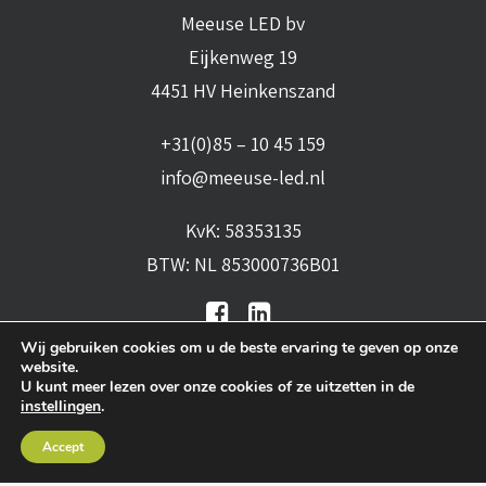
Meeuse LED bv
Eijkenweg 19
4451 HV Heinkenszand
+31(0)85 – 10 45 159
info@meeuse-led.nl
KvK: 58353135
BTW: NL 853000736B01
Wij gebruiken cookies om u de beste ervaring te geven op onze
website.
U kunt meer lezen over onze cookies of ze uitzetten in de
instellingen
.
Algemene voorwaarden
•
Algemene
Accept
leveringsvoorwaarden
•
Privacy verklaring
•