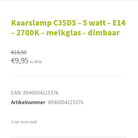
Kaarslamp C35D5 – 5 watt – E14
– 2700K – melkglas – dimbaar
€
18,50
Oorspronkelijke
Huidige
€
9,95
ex. BTW
prijs
prijs
was:
is:
€18,50.
€9,95.
EAN:
8946004115376
Artikelnummer
8946004115376
3 op voorraad