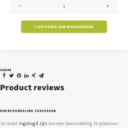
Kaarslamp
C35D5
-
TOEVOEGEN AAN WINKELWAGEN
5
watt
-
E14
-
SHARE
2700K
-
Product reviews
melkglas
-
dimbaar
EEN BEOORDELING TOEVOEGEN
aantal
Je moet
ingelogd zijn
om een beoordeling te plaatsen.