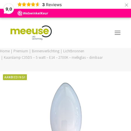
×
3
Reviews
9,0
Home
Premium
Binnenverlichting
Lichtbronnen
Kaarslamp C35D5 – 5 watt – E14 – 2700K – melkglas – dimbaar
PREMIUM ASSORTIMENT
BUDGET ASSORTIMENT
AANBIEDING!
OUTLED ASSORTIMENT
WEBSHOP
LOGIN / REGISTER