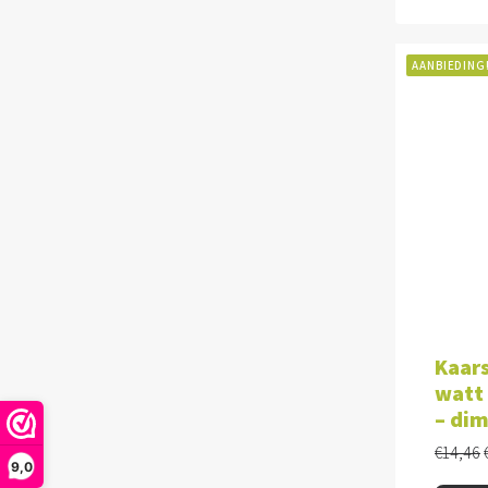
AANBIEDING
TOE
Kaars
watt 
– di
€
14,46
9,0