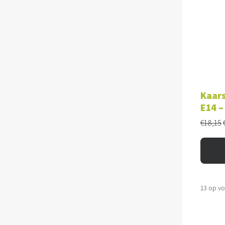
TOE
Kaars
E14 –
€
18,15
13 op v