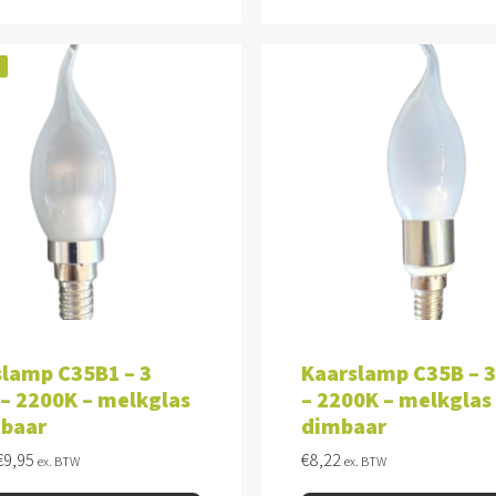
!
VOEGEN AAN WINKELWAGEN
TOEVOEGEN AAN WINKEL
lamp C35B1 – 3
Kaarslamp C35B – 
– 2200K – melkglas
– 2200K – melkglas
mbaar
dimbaar
Oorspronkelijke
Huidige
€
9,95
€
8,22
ex. BTW
ex. BTW
prijs
prijs