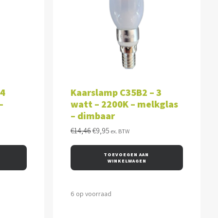
WAGEN
TOEVOEGEN AAN WINKELWAGEN
 4
Kaarslamp C35B2 – 3
–
watt – 2200K – melkglas
– dimbaar
Oorspronkelijke
Huidige
€
14,46
€
9,95
ex. BTW
prijs
prijs
was:
is:
TOEVOEGEN AAN 
€14,46.
€9,95.
WINKELWAGEN
6 op voorraad