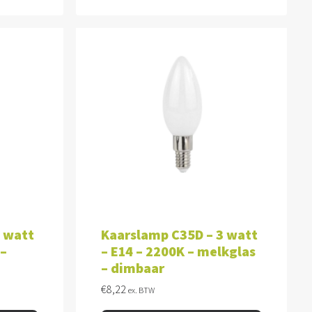
WAGEN
TOEVOEGEN AAN WINKELWAGEN
3 watt
Kaarslamp C35D – 3 watt
 –
– E14 – 2200K – melkglas
– dimbaar
€
8,22
ex. BTW