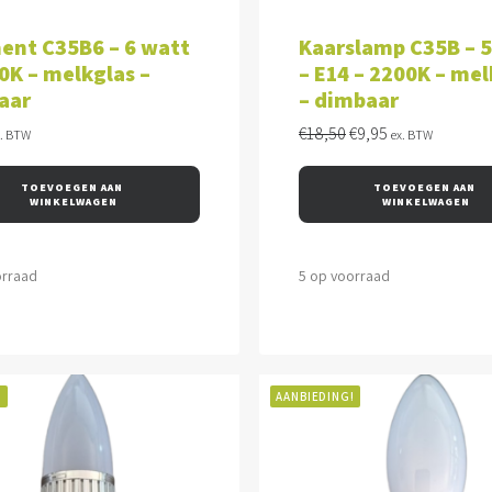
VOEGEN AAN WINKELWAGEN
TOEVOEGEN AAN WINKEL
ent C35B6 – 6 watt
Kaarslamp C35B – 
0K – melkglas –
– E14 – 2200K – mel
aar
– dimbaar
Oorspronkelijke
Huidige
€
18,50
€
9,95
x. BTW
ex. BTW
prijs
prijs
was:
is:
TOEVOEGEN AAN 
TOEVOEGEN AAN 
€18,50.
€9,95.
WINKELWAGEN
WINKELWAGEN
orraad
5 op voorraad
!
AANBIEDING!