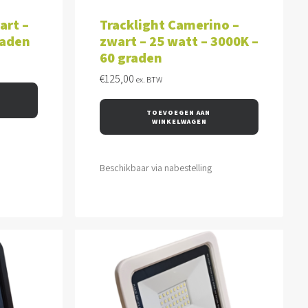
WAGEN
TOEVOEGEN AAN WINKELWAGEN
art –
Tracklight Camerino –
raden
zwart – 25 watt – 3000K –
60 graden
€
125,00
ex. BTW
TOEVOEGEN AAN 
WINKELWAGEN
Beschikbaar via nabestelling