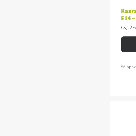
TOE
Kaars
E14 –
€
8,22
e
56 op v