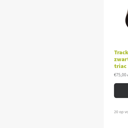
TOE
Track
zwart
triac
€
75,00
20 op v