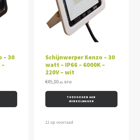
WAGEN
TOEVOEGEN AAN WINKELWAGEN
 – 30
Schijnwerper Kenzo – 30
 –
watt – IP66 – 6000K –
220V – wit
€
45,00
ex. BTW
TOEVOEGEN AAN 
WINKELWAGEN
12 op voorraad