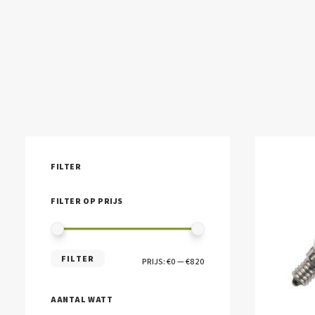
FILTER
FILTER OP PRIJS
MIN.
MAX.
FILTER
PRIJS:
€0
—
€820
PRIJS
PRIJS
AANTAL WATT