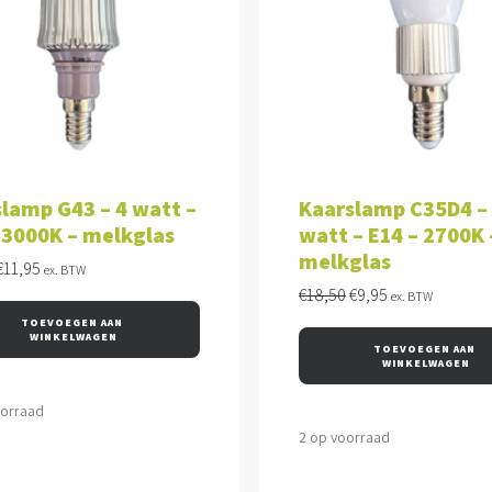
VOEGEN AAN WINKELWAGEN
TOEVOEGEN AAN WINKEL
lamp G43 – 4 watt –
Kaarslamp C35D4 –
 3000K – melkglas
watt – E14 – 2700K 
melkglas
Oorspronkelijke
Huidige
€
11,95
ex. BTW
prijs
prijs
Oorspronkelijke
Huidige
€
18,50
€
9,95
ex. BTW
was:
is:
prijs
prijs
TOEVOEGEN AAN 
€18,15.
€11,95.
was:
is:
WINKELWAGEN
TOEVOEGEN AAN 
€18,50.
€9,95.
WINKELWAGEN
oorraad
2 op voorraad