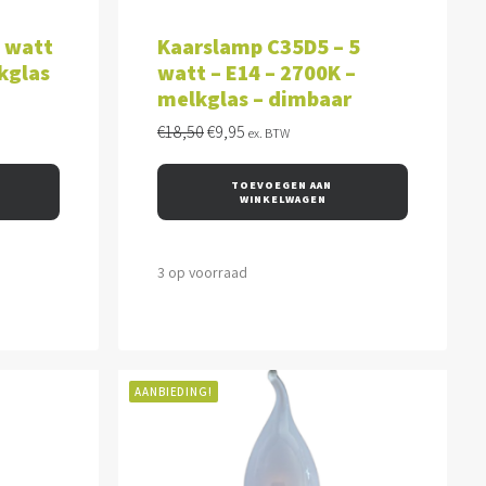
WAGEN
TOEVOEGEN AAN WINKELWAGEN
5 watt
Kaarslamp C35D5 – 5
kglas
watt – E14 – 2700K –
melkglas – dimbaar
Oorspronkelijke
Huidige
€
18,50
€
9,95
ex. BTW
prijs
prijs
was:
is:
TOEVOEGEN AAN 
€18,50.
€9,95.
WINKELWAGEN
3 op voorraad
AANBIEDING!