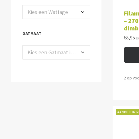
TOE
Kies een Wattage
Filam
– 270
dimb
GATMAAT
€
8,95
e
Kies een Gatmaat in mm
2 op vo
AANBIEDING