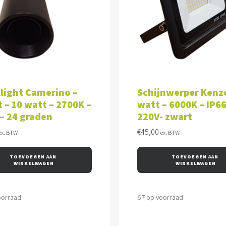
VOEGEN AAN WINKELWAGEN
TOEVOEGEN AAN WINKEL
light Camerino –
Schijnwerper Kenzo
 – 10 watt – 2700K –
watt – 6000K – IP66
 – 24 graden
220V- zwart
€
45,00
ex. BTW
ex. BTW
TOEVOEGEN AAN 
TOEVOEGEN AAN 
WINKELWAGEN
WINKELWAGEN
oorraad
67 op voorraad