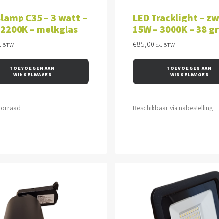
VOEGEN AAN WINKELWAGEN
TOEVOEGEN AAN WINKEL
lamp C35 – 3 watt –
LED Tracklight – zw
 2200K – melkglas
15W – 3000K – 38 g
€
85,00
x. BTW
ex. BTW
TOEVOEGEN AAN 
TOEVOEGEN AAN 
WINKELWAGEN
WINKELWAGEN
oorraad
Beschikbaar via nabestelling