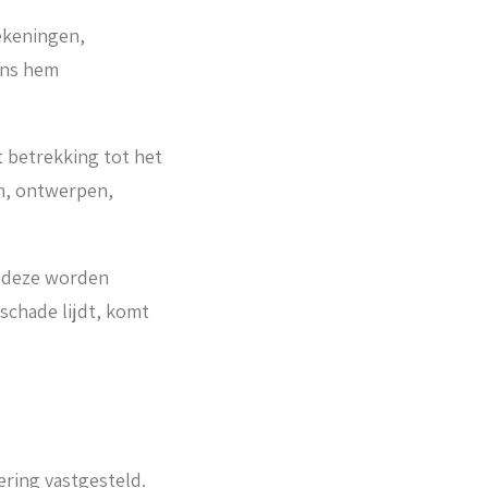
ekeningen,
ens hem
 betrekking tot het
n, ontwerpen,
t deze worden
schade lijdt, komt
ering vastgesteld.