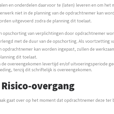
alen en onderdelen daarvoor te (laten) leveren en om het
eerwerk niet in de planning van de opdrachtnemer kan word
den uitgevoerd zodra de planning dit toelaat.
van opschorting van verplichtingen door opdrachtnemer word
erlengd met de duur van de opschorting. Als voortzetting
van opdrachtnemer kan worden ingepast, zullen de werkz
lanning dit toelaat.
n de overeengekomen levertijd en/of uitvoeringsperiode gee
ding, tenzij dit schriftelijk is overeengekomen.
: Risico-overgang
 zaak gaat over op het moment dat opdrachtnemer deze ter b