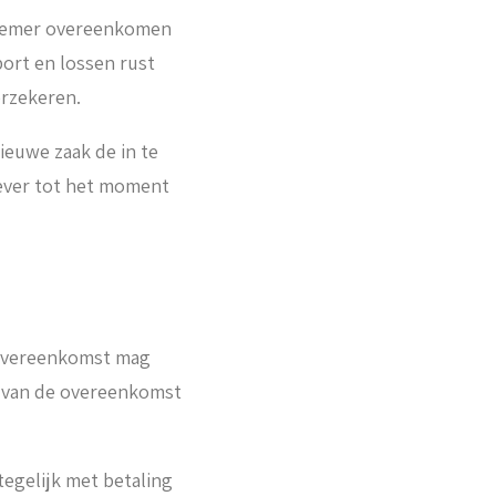
tnemer overeenkomen
port en lossen rust
erzekeren.
nieuwe zaak de in te
tgever tot het moment
e overeenkomst mag
 van de overeenkomst
tegelijk met betaling