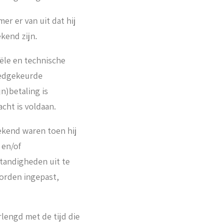
er er van uit dat hij
kend zijn.
iële en technische
goedgekeurde
n)betaling is
cht is voldaan.
ekend waren toen hij
 en/of
tandigheden uit te
orden ingepast,
rlengd met de tijd die