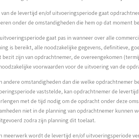
g van de levertijd en/of uitvoeringsperiode gaat opdrachtnem
oeren onder de omstandigheden die hem op dat moment be
of uitvoeringsperiode gaat pas in wanneer over alle commerc
ng is bereikt, alle noodzakelijke gegevens, definitieve, 
t bezit zijn van opdrachtnemer, de overeengekomen (termij
oodzakelijke voorwaarden voor de uitvoering van de opdra
 van andere omstandigheden dan die welke opdrachtnemer b
tvoeringsperiode vaststelde, kan opdrachtnemer de levertijd
erlengen met de tijd nodig om de opdracht onder deze oms
aamheden niet in de planning van opdrachtnemer kunnen w
tgevoerd zodra zijn planning dit toelaat.
van meerwerk wordt de levertijd en/of uitvoeringsperiode ve