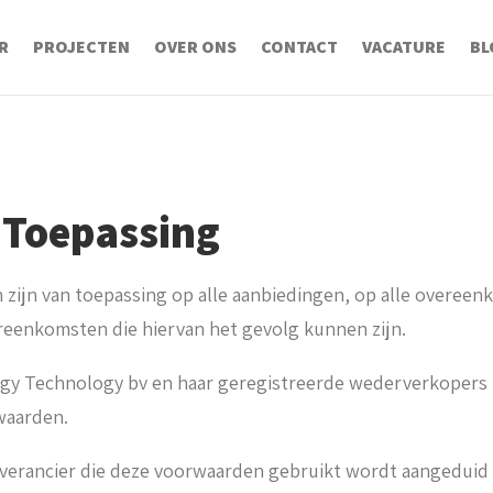
R
PROJECTEN
OVER ONS
CONTACT
VACATURE
BL
: Toepassing
zijn van toepassing op alle aanbiedingen, op alle overee
ereenkomsten die hiervan het gevolg kunnen zijn.
rgy Technology bv en haar geregistreerde wederverkoper
waarden.
leverancier die deze voorwaarden gebruikt wordt aangeduid