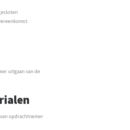
gesloten
vereenkomst.
er uitgaan van de
rialen
j van opdrachtnemer