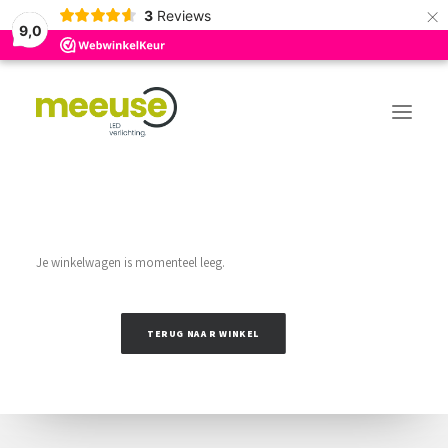
×
3
Reviews
9,0
+31(0)85 – 10 45 159
INFO@MEEUSE-LED.NL
Je winkelwagen is momenteel leeg.
WEBSHOP
TERUG NAAR WINKEL
LOGIN / REGISTER
WINKELWAGEN