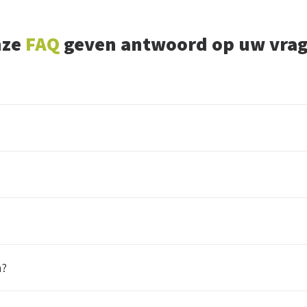
nze
FAQ
geven antwoord op uw vra
m?