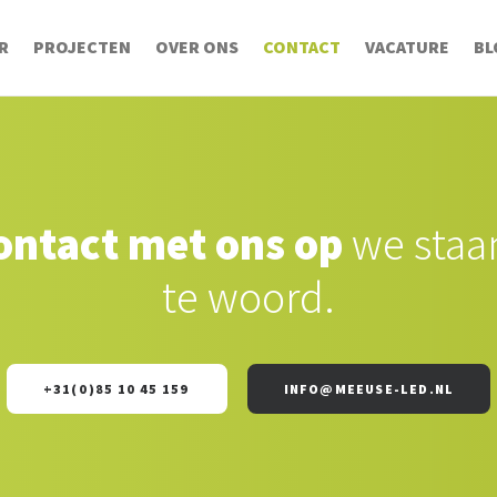
R
PROJECTEN
OVER ONS
CONTACT
VACATURE
BL
ntact met ons op
we staa
te woord.
+31(0)85 10 45 159
INFO@MEEUSE-LED.NL