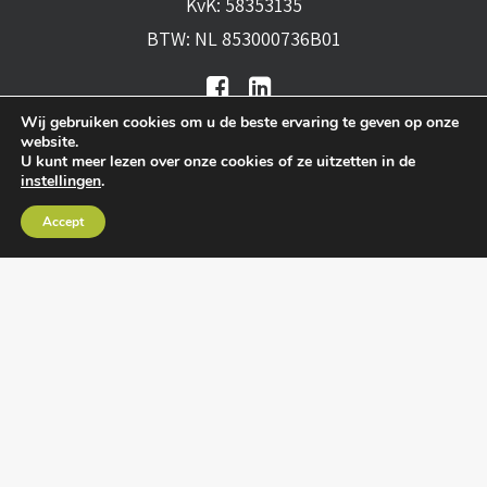
KvK: 58353135
BTW: NL 853000736B01
Wij gebruiken cookies om u de beste ervaring te geven op onze
website.
U kunt meer lezen over onze cookies of ze uitzetten in de
instellingen
.
Algemene voorwaarden
•
Algemene
Accept
leveringsvoorwaarden
•
Privacy verklaring
•
Cookies
• Realisatie:
BRAIN