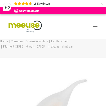
×
3
Reviews
9,0
Home
Premium
Binnenverlichting
Lichtbronnen
Filament C35B6 – 6 watt – 2700K – melkglas – dimbaar
PREMIUM ASSORTIMENT
BUDGET ASSORTIMENT
OUTLED ASSORTIMENT
WEBSHOP
LOGIN / REGISTER