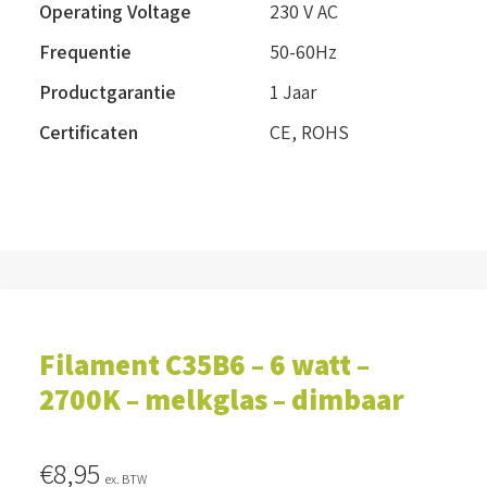
Operating Voltage
230 V AC
Frequentie
50-60Hz
Productgarantie
1 Jaar
Certificaten
CE, ROHS
Filament C35B6 – 6 watt –
2700K – melkglas – dimbaar
€
8,95
ex. BTW