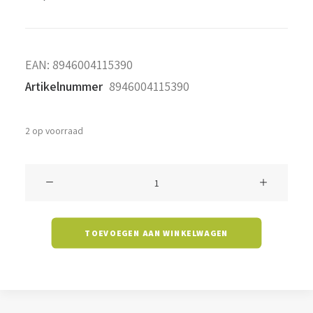
EAN:
8946004115390
Artikelnummer
8946004115390
2 op voorraad
Filament
C35B6
-
TOEVOEGEN AAN WINKELWAGEN
6
watt
-
2700K