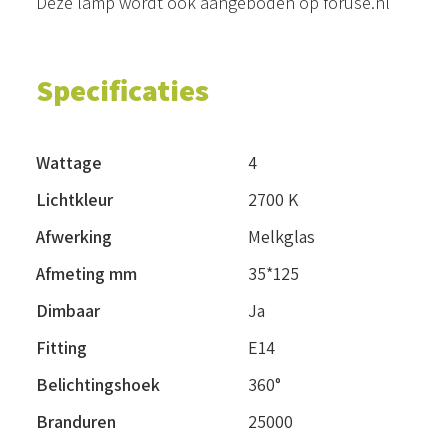
Deze lamp wordt ook aangeboden op
foruse.nl
Specificaties
Wattage
4
Lichtkleur
2700 K
Afwerking
Melkglas
Afmeting mm
35*125
Dimbaar
Ja
Fitting
E14
Belichtingshoek
360°
Branduren
25000