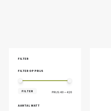
FILTER
FILTER OP PRIJS
MIN.
MAX.
FILTER
PRIJS:
€0
—
€20
PRIJS
PRIJS
AANTAL WATT