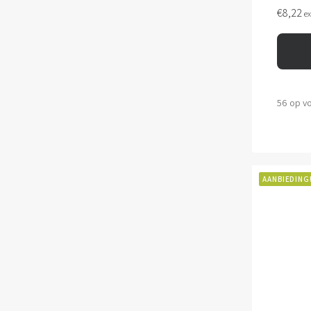
€
8,22
e
56 op v
AANBIEDING