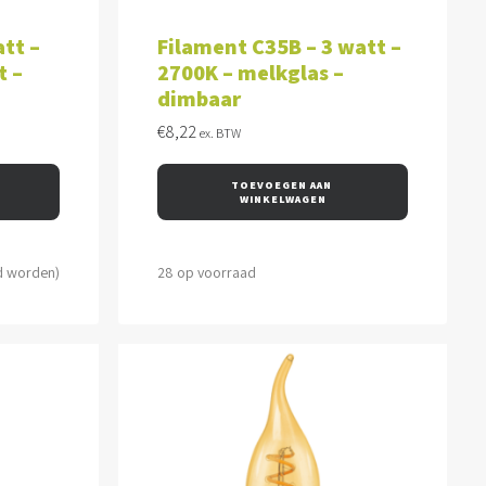
WAGEN
TOEVOEGEN AAN WINKELWAGEN
tt –
Filament C35B – 3 watt –
t –
2700K – melkglas –
dimbaar
€
8,22
ex. BTW
TOEVOEGEN AAN 
WINKELWAGEN
d worden)
28 op voorraad