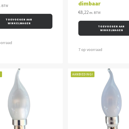
dimbaar
x. BTW
€
8,22
ex. BTW
TOEVOEGEN AAN 
WINKELWAGEN
TOEVOEGEN AAN 
WINKELWAGEN
oorraad
7 op voorraad
!
AANBIEDING!