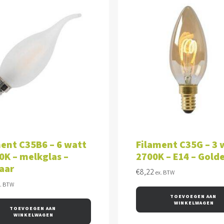
VOEGEN AAN WINKELWAGEN
TOEVOEGEN AAN WINKEL
ent C35B6 – 6 watt
Filament C35G – 3 
0K – melkglas –
2700K – E14 – Gold
aar
€
8,22
ex. BTW
x. BTW
TOEVOEGEN AAN 
WINKELWAGEN
TOEVOEGEN AAN 
WINKELWAGEN