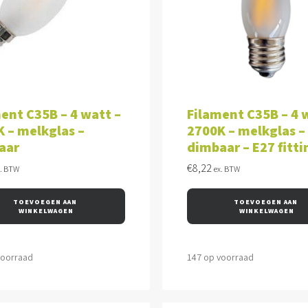
VOEGEN AAN WINKELWAGEN
TOEVOEGEN AAN WINKEL
ent C35B – 4 watt –
Filament C35B – 4 
 – melkglas –
2700K – melkglas –
aar
dimbaar – E27 fitti
€
8,22
x. BTW
ex. BTW
TOEVOEGEN AAN 
TOEVOEGEN AAN 
WINKELWAGEN
WINKELWAGEN
voorraad
147 op voorraad