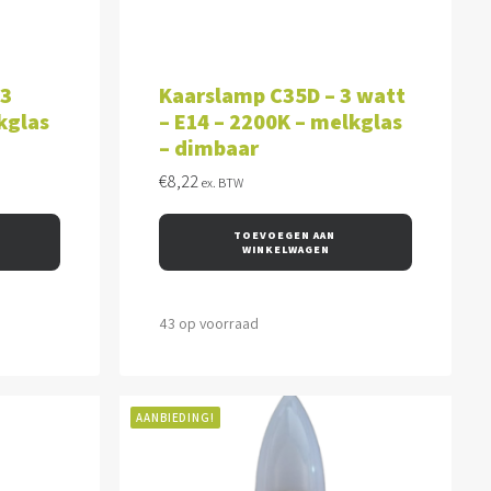
WAGEN
TOEVOEGEN AAN WINKELWAGEN
 3
Kaarslamp C35D – 3 watt
kglas
– E14 – 2200K – melkglas
– dimbaar
€
8,22
ex. BTW
TOEVOEGEN AAN 
WINKELWAGEN
43 op voorraad
AANBIEDING!