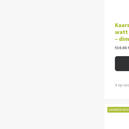
TOE
Kaars
watt 
– di
€
14,46
4 op vo
AANBIEDING