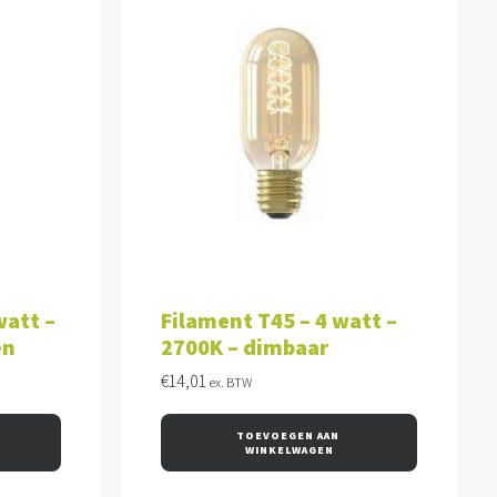
WAGEN
TOEVOEGEN AAN WINKELWAGEN
watt –
Filament T45 – 4 watt –
en
2700K – dimbaar
€
14,01
ex. BTW
TOEVOEGEN AAN 
WINKELWAGEN