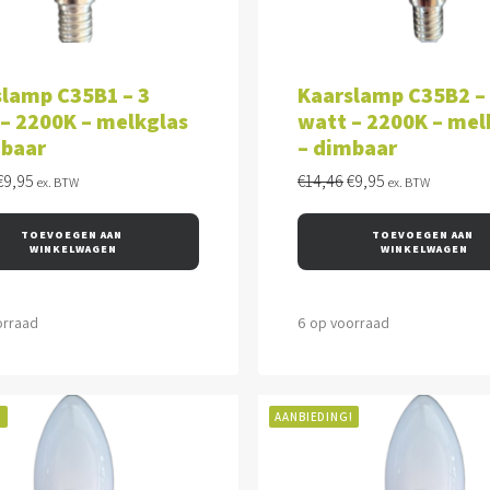
VOEGEN AAN WINKELWAGEN
TOEVOEGEN AAN WINKEL
lamp C35B1 – 3
Kaarslamp C35B2 –
– 2200K – melkglas
watt – 2200K – mel
mbaar
– dimbaar
Oorspronkelijke
Huidige
Oorspronkelijke
Huidige
€
9,95
€
14,46
€
9,95
ex. BTW
ex. BTW
prijs
prijs
prijs
prijs
was:
is:
was:
is:
TOEVOEGEN AAN 
TOEVOEGEN AAN 
€14,46.
€9,95.
€14,46.
€9,95.
WINKELWAGEN
WINKELWAGEN
orraad
6 op voorraad
!
AANBIEDING!