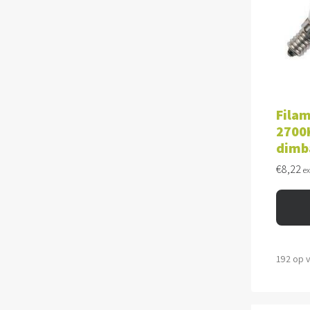
TOE
Filam
2700K
dimb
€
8,22
e
192 op 