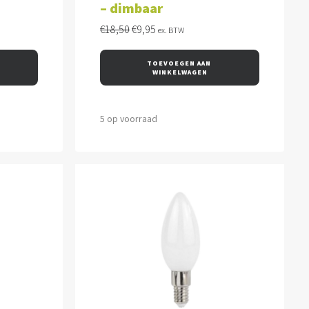
– dimbaar
Oorspronkelijke
Huidige
€
18,50
€
9,95
ex. BTW
prijs
prijs
was:
is:
TOEVOEGEN AAN 
€18,50.
€9,95.
WINKELWAGEN
5 op voorraad