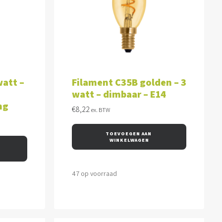
WAGEN
TOEVOEGEN AAN WINKELWAGEN
watt –
Filament C35B golden – 3
watt – dimbaar – E14
ng
€
8,22
ex. BTW
TOEVOEGEN AAN 
WINKELWAGEN
47 op voorraad