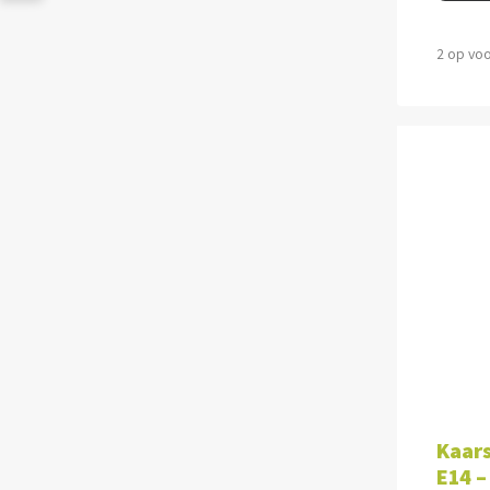
2 op vo
TOE
Kaars
E14 –