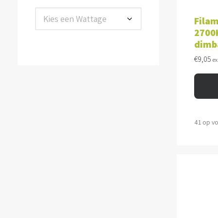
TOE
Kies een Wattage
Filam
2700K
dimb
€
9,05
ex
41 op v