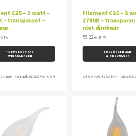
VOEGEN AAN WINKELWAGEN
TOEVOEGEN AAN WINKEL
ent C35 – 2 watt –
Filament C35 – 3 wa
 – transparant –
2700K – transparan
aar
niet dimbaar
€
8,22
. BTW
ex. BTW
TOEVOEGEN AAN 
TOEVOEGEN AAN 
WINKELWAGEN
WINKELWAGEN
oorraad (kan nabesteld worden)
24 op voorraad (kan nabestel