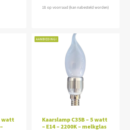
18 op voorraad (kan nabesteld worden)
AANBIEDING!
WAGEN
TOEVOEGEN AAN WINKELWAGEN
3 watt
Kaarslamp C35B – 5 watt
 –
– E14 – 2200K – melkglas