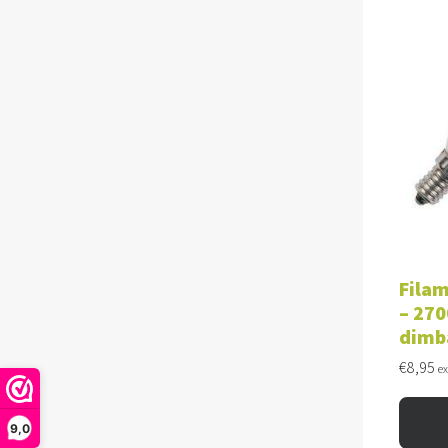
TOE
Filam
– 270
dimb
€
8,95
e
9,0