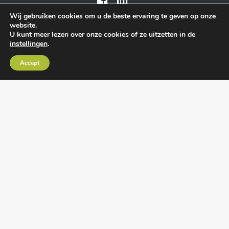
Wij gebruiken cookies om u de beste ervaring te geven op onze
website.
U kunt meer lezen over onze cookies of ze uitzetten in de
instellingen
.
Algemene voorwaarden
•
Algemene
Accept
leveringsvoorwaarden
•
Privacy verklaring
•
Cookies
• Realisatie:
BRAIN