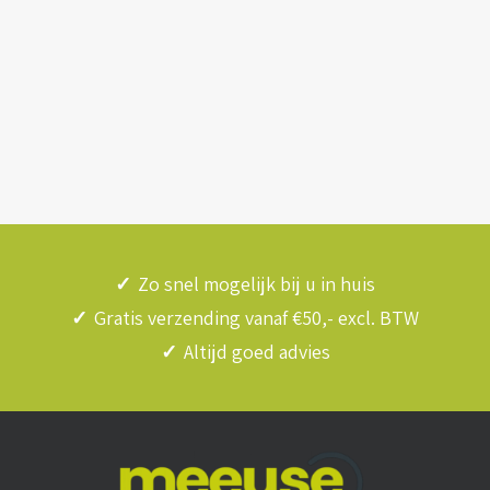
✓
Zo snel mogelijk bij u in huis
✓
Gratis verzending vanaf €50,- excl. BTW
✓
Altijd goed advies