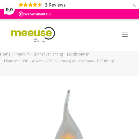
×
3
Reviews
9,0
Home
Premium
Binnenverlichting
Lichtbronnen
Filament C35B – 4 watt – 2700K – melkglas – dimbaar – E27 fitting
PREMIUM ASSORTIMENT
BUDGET ASSORTIMENT
OUTLED ASSORTIMENT
WEBSHOP
LOGIN / REGISTER