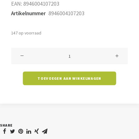
EAN:
8946004107203
Artikelnummer
8946004107203
147 op voorraad
Filament
C35B
-
TOEVOEGEN AAN WINKELWAGEN
4
watt
-
2700K
-
SHARE
melkglas
-