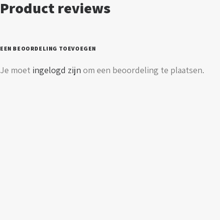
Product reviews
dimbaar
-
E27
EEN BEOORDELING TOEVOEGEN
fitting
Je moet
ingelogd zijn
om een beoordeling te plaatsen.
aantal