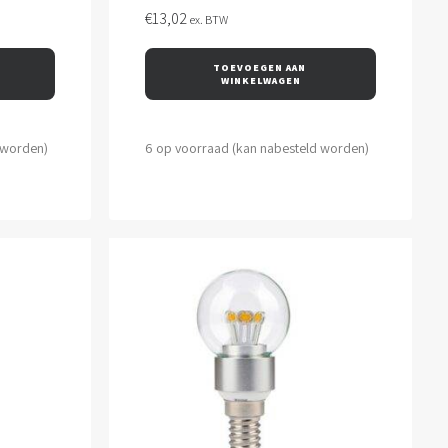
€
13,02
ex. BTW
TOEVOEGEN AAN 
WINKELWAGEN
 worden)
6 op voorraad (kan nabesteld worden)