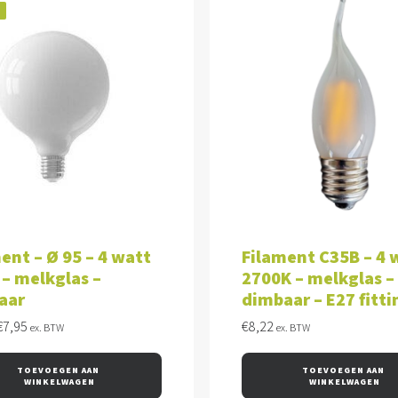
!
VOEGEN AAN WINKELWAGEN
TOEVOEGEN AAN WINKEL
ent – Ø 95 – 4 watt
Filament C35B – 4 
 – melkglas –
2700K – melkglas –
aar
dimbaar – E27 fitti
Oorspronkelijke
Huidige
€
7,95
€
8,22
ex. BTW
ex. BTW
prijs
prijs
was:
is:
TOEVOEGEN AAN 
TOEVOEGEN AAN 
€10,70.
€7,95.
WINKELWAGEN
WINKELWAGEN