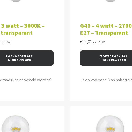
VOEGEN AAN WINKELWAGEN
TOEVOEGEN AAN WINKEL
 3 watt – 3000K –
G40 – 4 watt – 2700
 transparant
E27 – Transparant
€
13,02
ex. BTW
ex. BTW
TOEVOEGEN AAN 
TOEVOEGEN AAN 
WINKELWAGEN
WINKELWAGEN
orraad (kan nabesteld worden)
18 op voorraad (kan nabestel