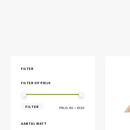
FILTER
FILTER OP PRIJS
MIN.
MAX.
FILTER
PRIJS:
€0
—
€530
PRIJS
PRIJS
AANTAL WATT