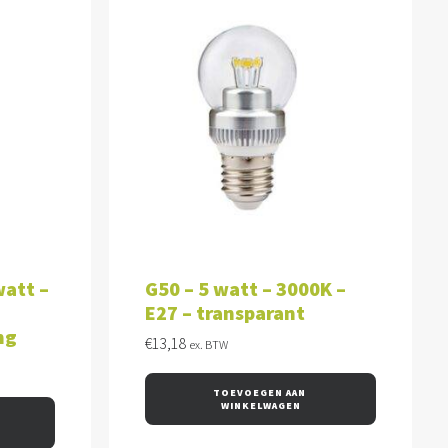
WAGEN
TOEVOEGEN AAN WINKELWAGEN
watt –
G50 – 5 watt – 3000K –
E27 – transparant
ng
€
13,18
ex. BTW
TOEVOEGEN AAN 
WINKELWAGEN