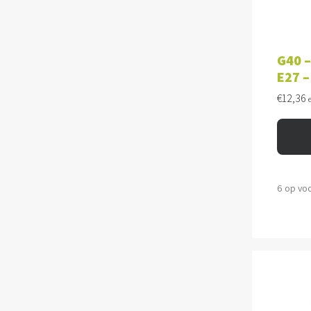
TOE
G40 –
E27 –
€
12,36
6 op vo