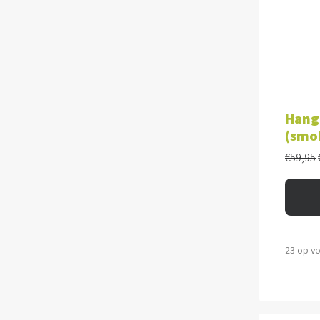
TOE
Hang
(smo
€
59,95
23 op v