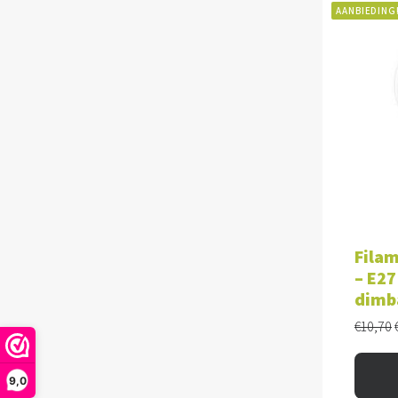
AANBIEDING
TOE
Filam
– E27
dimb
€
10,70
9,0