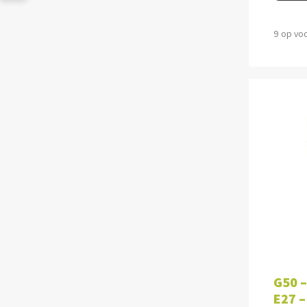
9 op vo
TOE
G50 –
E27 –