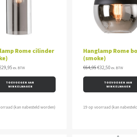
VOEGEN AAN WINKELWAGEN
TOEVOEGEN AAN WINKEL
lamp Rome cilinder
Hanglamp Rome bo
ke)
(smoke)
Oorspronkelijke
Huidige
Oorspronkelijke
Huidige
€
29,95
€
64,95
€
32,50
ex. BTW
ex. BTW
prijs
prijs
prijs
prijs
was:
is:
was:
is:
TOEVOEGEN AAN 
TOEVOEGEN AAN 
€59,95.
€29,95.
€64,95.
€32,50.
WINKELWAGEN
WINKELWAGEN
oorraad (kan nabesteld worden)
19 op voorraad (kan nabestel