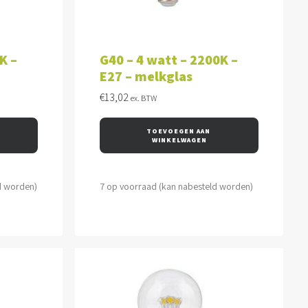
WAGEN
TOEVOEGEN AAN WINKELWAGEN
K –
G40 – 4 watt – 2200K –
E27 – melkglas
€
13,02
ex. BTW
TOEVOEGEN AAN 
WINKELWAGEN
d worden)
7 op voorraad (kan nabesteld worden)