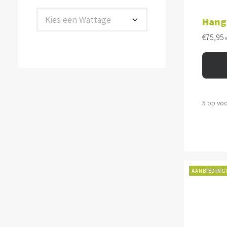
TOE
Kies een Wattage
Hang
€
75,95
5 op vo
AANBIEDING