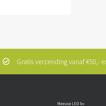
s
Gratis verzending vanaf €50,-
Meeuse LED bv