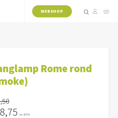
WEBSHOP
anglamp Rome rond
smoke)
,50
rspronkelijke
Huidige
8,75
ex. BTW