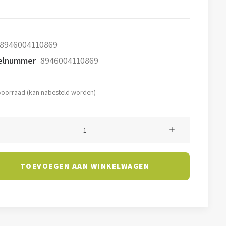
ijs
prijs
s:
is:
8946004110869
7,50.
€28,75.
kelnummer
8946004110869
voorraad (kan nabesteld worden)
lamp
e
TOEVOEGEN AAN WINKELWAGEN
ke)
l