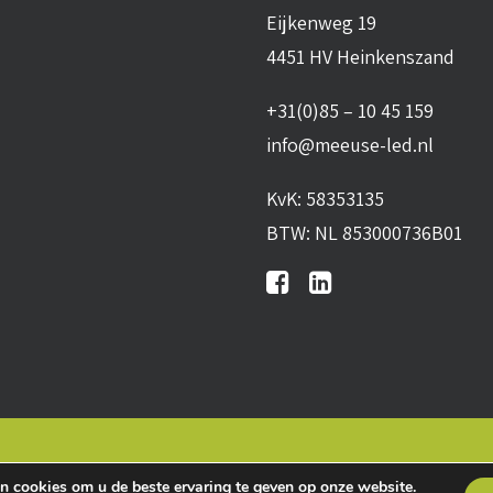
Eijkenweg 19
4451 HV Heinkenszand
+31(0)85 – 10 45 159
info@meeuse-led.nl
KvK: 58353135
BTW: NL 853000736B01
n
•
Algemene leveringsvoorwaarden
•
Privacy verklaring
•
Co
n cookies om u de beste ervaring te geven op onze website.