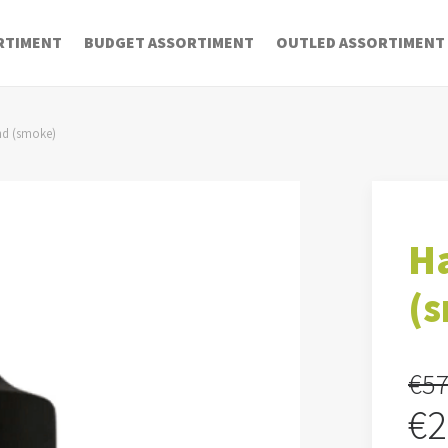
RTIMENT
BUDGET ASSORTIMENT
OUTLED ASSORTIMENT
d (smoke)
H
(
€
57
Oo
€
2