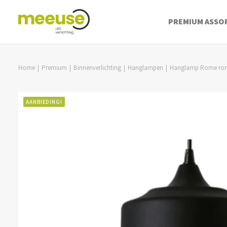
PREMIUM ASSO
Home
Premium
Binnenverlichting
Hanglampen
Hanglamp Rome ron
AANBIEDING!