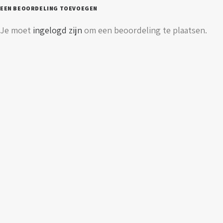
lumen
EEN BEOORDELING TOEVOEGEN
aantal
Je moet
ingelogd zijn
om een beoordeling te plaatsen.