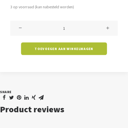
3 op voorraad (kan nabesteld worden)
Klokarmatuur
Crowle
-
TOEVOEGEN AAN WINKELWAGEN
150
watt
-
5700K
-
SHARE
45
graden
Product reviews
-
high