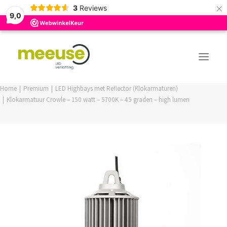
×
3
Reviews
9,0
Home
Premium
LED Highbays met Reflector (Klokarmaturen)
Klokarmatuur Crowle – 150 watt – 5700K – 45 graden – high lumen
PREMIUM ASSORTIMENT
BUDGET ASSORTIMENT
OUTLED ASSORTIMENT
WEBSHOP
LOGIN / REGISTER