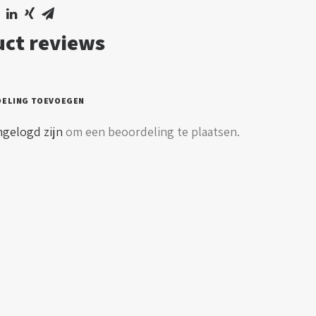
parant
ct reviews
l
DELING TOEVOEGEN
ngelogd zijn
om een beoordeling te plaatsen.