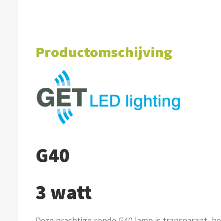
Productomschijving
G40
3 watt
Deze prachtige ronde G40 lamp is transparant, he