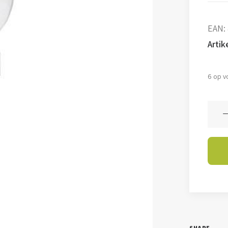
EAN:
Arti
6 op v
G40
-
4
watt
-
3000
-
E27
SHARE