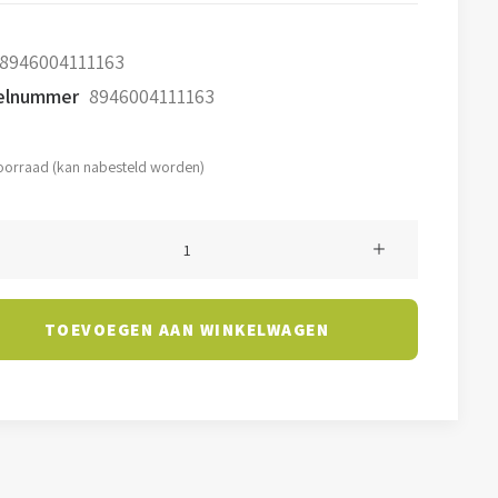
8946004111163
kelnummer
8946004111163
oorraad (kan nabesteld worden)
TOEVOEGEN AAN WINKELWAGEN
K