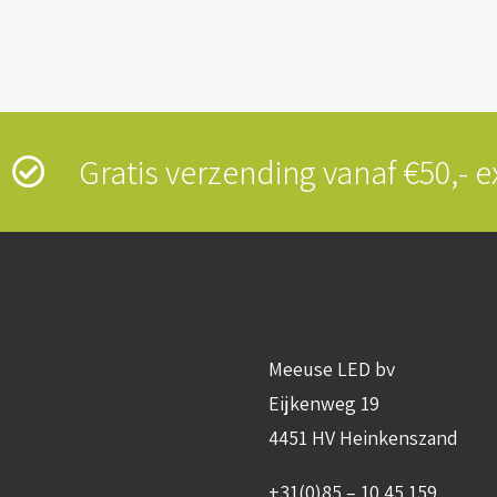
s
Gratis verzending vanaf €50,-
Meeuse LED bv
Eijkenweg 19
4451 HV Heinkenszand
+31(0)85 – 10 45 159