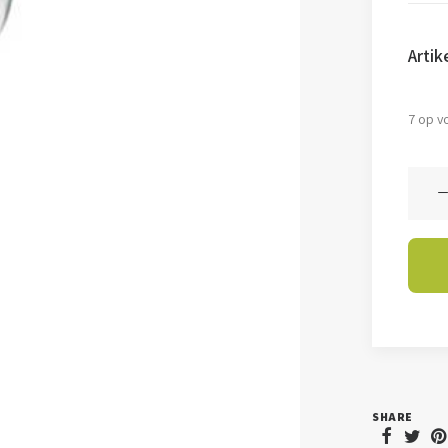
Arti
7 op v
G40
-
4
watt
-
2200
-
E27
SHARE
-