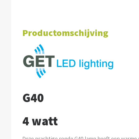
Productomschijving
G40
4 watt
Deze prachtige ronde G40 lamp heeft een warme u