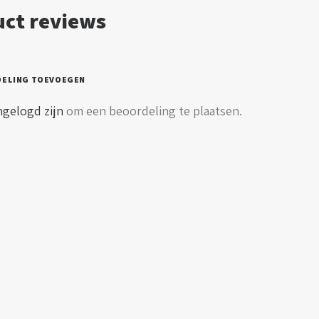
glas
ct reviews
l
DELING TOEVOEGEN
ngelogd zijn
om een beoordeling te plaatsen.