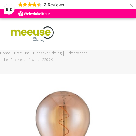
×
3
Reviews
9,0
Home
Premium
Binnenverlichting
Lichtbronnen
Led Filament – 4 watt – 2200K
PREMIUM ASSORTIMENT
BUDGET ASSORTIMENT
OUTLED ASSORTIMENT
WEBSHOP
LOGIN / REGISTER