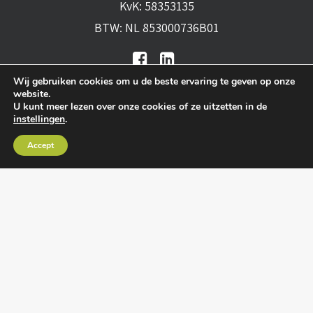
KvK: 58353135
BTW: NL 853000736B01
Wij gebruiken cookies om u de beste ervaring te geven op onze
website.
U kunt meer lezen over onze cookies of ze uitzetten in de
instellingen
.
Algemene voorwaarden
•
Algemene
Accept
leveringsvoorwaarden
•
Privacy verklaring
•
Cookies
• Realisatie:
BRAIN