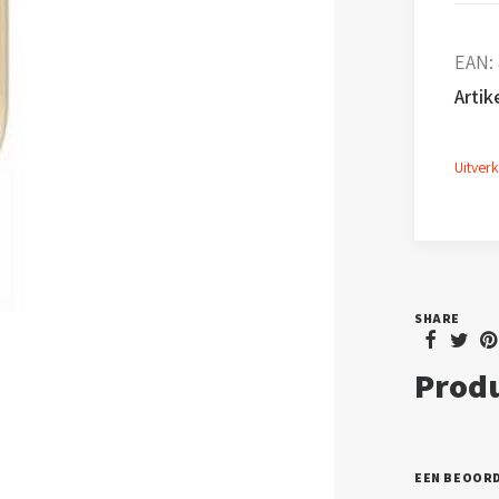
EAN:
Arti
Uitver
SHARE
Produ
EEN BEOOR