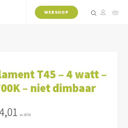
WEBSHOP
lament T45 – 4 watt –
00K – niet dimbaar
4,01
ex. BTW