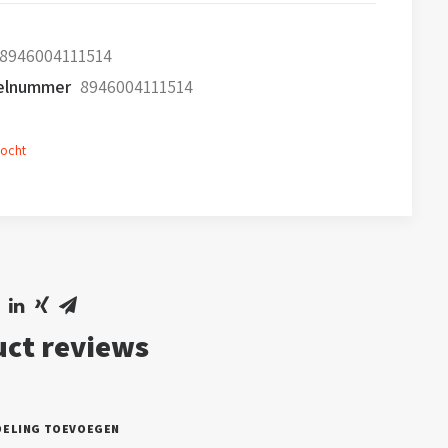
8946004111514
kelnummer
8946004111514
kocht
ct reviews
DELING TOEVOEGEN