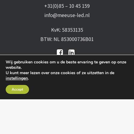
+31(0)85 – 10 45 159
info@meeuse-led.nl
KvK: 58353135
BTW: NL 853000736B01
Wij gebruiken cookies om u de beste ervaring te geven op onze
website.
U kunt meer lezen over onze cookies of ze uitzetten in de
instellingen
.
Algemene voorwaarden
•
Algemene
Accept
leveringsvoorwaarden
•
Privacy verklaring
•
Cookies
• Realisatie:
BRAIN