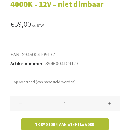
4000K – 12V – niet dimbaar
€
39,00
ex. BTW
EAN:
8946004109177
Artikelnummer
8946004109177
6 op voorraad (kan nabesteld worden)
Lichtbron
Elba
-
TOEVOEGEN AAN WINKELWAGEN
15