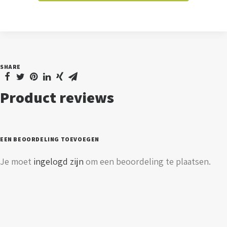
watt
-
4000K
-
SHARE
12V
-
Product reviews
niet
dimbaar
aantal
EEN BEOORDELING TOEVOEGEN
Je moet
ingelogd zijn
om een beoordeling te plaatsen.