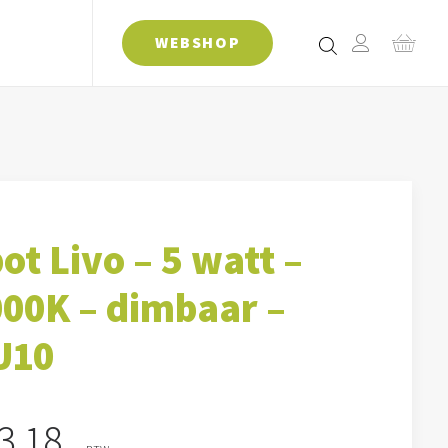
WEBSHOP
ot Livo – 5 watt –
00K – dimbaar –
U10
3,18