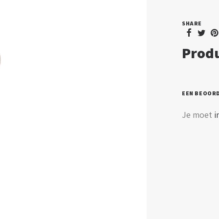
-
SHARE
dimb
-
Produ
GU10
aanta
EEN BEOOR
Je moet
i