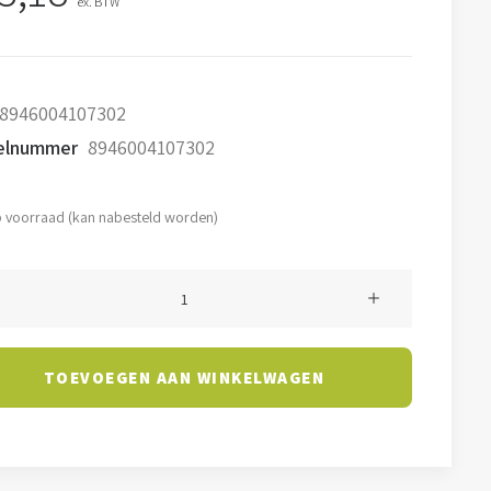
ex. BTW
8946004107302
kelnummer
8946004107302
 voorraad (kan nabesteld worden)
TOEVOEGEN AAN WINKELWAGEN
K