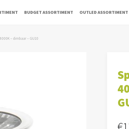
RTIMENT
BUDGET ASSORTIMENT
OUTLED ASSORTIMENT
– 4000K – dimbaar – GU10
Sp
40
G
€
1