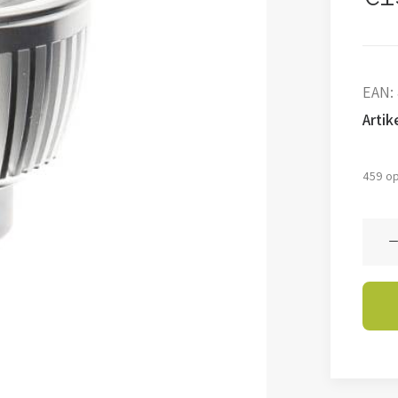
EAN:
Arti
459 op
Spot
Livo
-
5
watt
-
4000