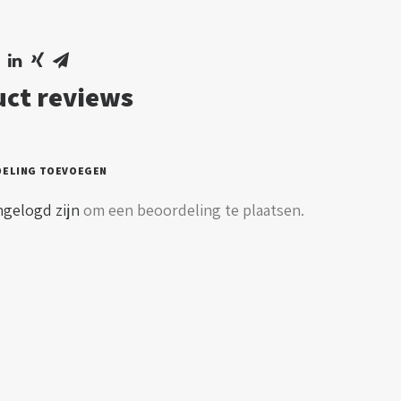
aar
ct reviews
l
DELING TOEVOEGEN
ngelogd zijn
om een beoordeling te plaatsen.