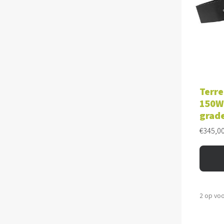
TOE
Terre
150W 
grad
€
345,0
2 op vo