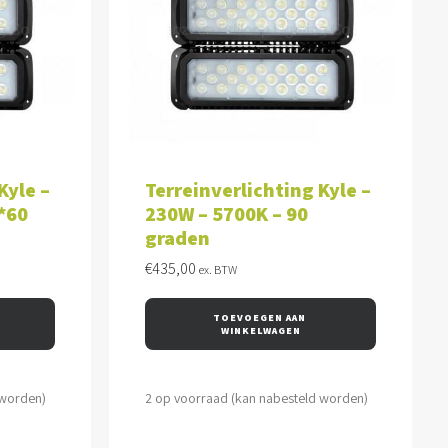
WAGEN
TOEVOEGEN AAN WINKELWAGEN
Kyle –
Terreinverlichting Kyle –
*60
230W – 5700K – 90
graden
€
435,00
ex. BTW
TOEVOEGEN AAN 
WINKELWAGEN
 worden)
2 op voorraad (kan nabesteld worden)