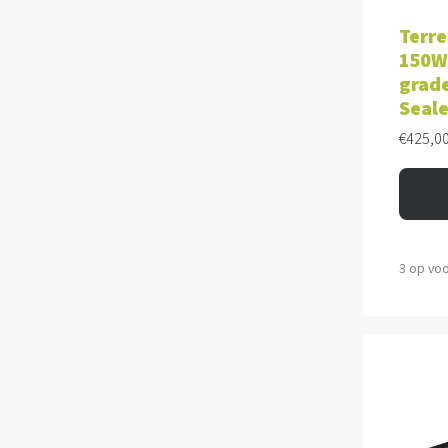
TOE
Terre
150W 
grade
Seale
€
425,0
3 op vo