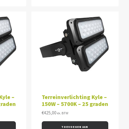
WAGEN
TOEVOEGEN AAN WINKELWAGEN
Kyle –
Terreinverlichting Kyle –
graden
150W – 5700K – 25 graden
€
425,00
ex. BTW
TOEVOEGEN AAN 