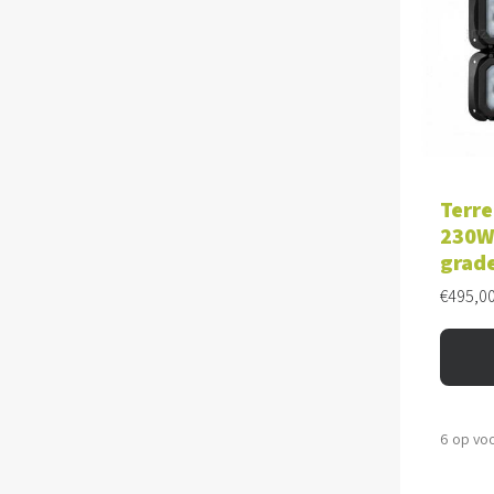
TOE
Terre
230W 
grad
€
495,0
6 op vo