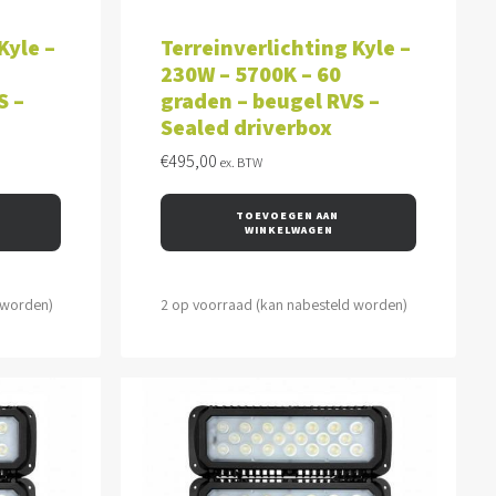
WAGEN
TOEVOEGEN AAN WINKELWAGEN
Kyle –
Terreinverlichting Kyle –
230W – 5700K – 60
S –
graden – beugel RVS –
Sealed driverbox
€
495,00
ex. BTW
TOEVOEGEN AAN 
WINKELWAGEN
 worden)
2 op voorraad (kan nabesteld worden)