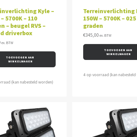
VOEGEN AAN WINKELWAGEN
TOEVOEGEN AAN WINKEL
inverlichting Kyle –
Terreinverlichting 
– 5700K – 110
150W – 5700K – 025
n – beugel RVS –
graden
d driverbox
€
345,00
ex. BTW
0
ex. BTW
TOEVOEGEN AAN 
WINKELWAGEN
TOEVOEGEN AAN 
WINKELWAGEN
4 op voorraad (kan nabesteld
orraad (kan nabesteld worden)