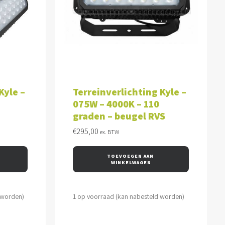
WAGEN
TOEVOEGEN AAN WINKELWAGEN
Kyle –
Terreinverlichting Kyle –
075W – 4000K – 110
graden – beugel RVS
€
295,00
ex. BTW
TOEVOEGEN AAN 
WINKELWAGEN
 worden)
1 op voorraad (kan nabesteld worden)