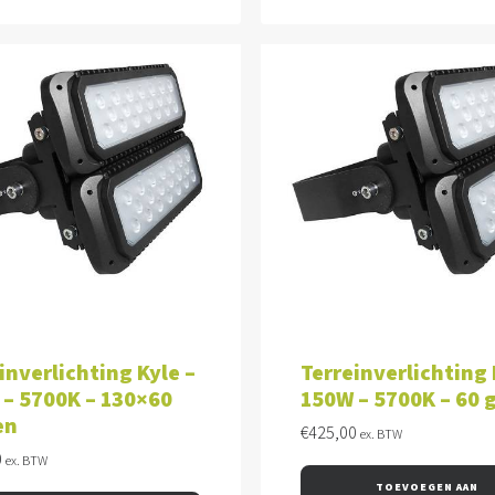
VOEGEN AAN WINKELWAGEN
TOEVOEGEN AAN WINKEL
inverlichting Kyle –
Terreinverlichting 
– 5700K – 130×60
150W – 5700K – 60 
en
€
425,00
ex. BTW
0
ex. BTW
TOEVOEGEN AAN 