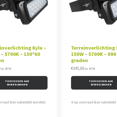
VOEGEN AAN WINKELWAGEN
TOEVOEGEN AAN WINKEL
inverlichting Kyle –
Terreinverlichting 
– 5700K – 130*60
150W – 5700K – 090
en
graden
0
€
345,00
ex. BTW
ex. BTW
TOEVOEGEN AAN 
TOEVOEGEN AAN 
WINKELWAGEN
WINKELWAGEN
orraad (kan nabesteld worden)
4 op voorraad (kan nabesteld