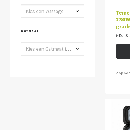
TOE
Kies een Wattage
Terre
230W
grad
GATMAAT
€
495,0
Kies een Gatmaat in mm
2 op vo