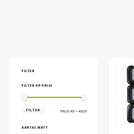
FILTER
FILTER OP PRIJS
MIN.
MAX.
FILTER
PRIJS:
€0
—
€820
PRIJS
PRIJS
AANTAL WATT