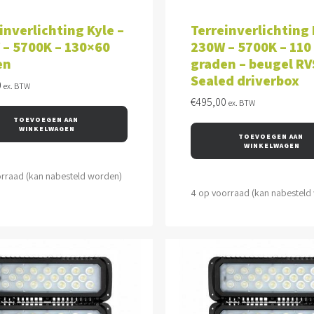
VOEGEN AAN WINKELWAGEN
TOEVOEGEN AAN WINKEL
inverlichting Kyle –
Terreinverlichting 
 – 5700K – 130×60
230W – 5700K – 110
en
graden – beugel RV
Sealed driverbox
0
ex. BTW
€
495,00
ex. BTW
TOEVOEGEN AAN 
WINKELWAGEN
TOEVOEGEN AAN 
WINKELWAGEN
orraad (kan nabesteld worden)
4 op voorraad (kan nabesteld