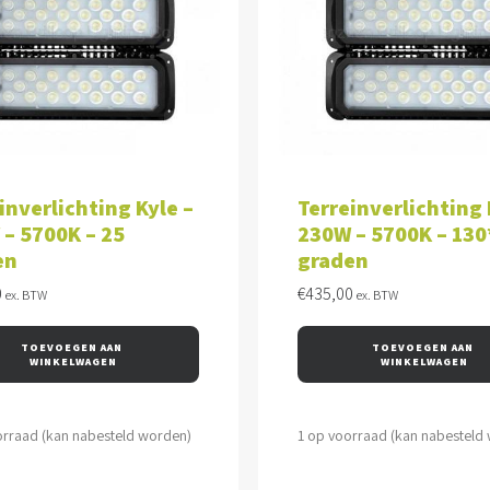
VOEGEN AAN WINKELWAGEN
TOEVOEGEN AAN WINKEL
inverlichting Kyle –
Terreinverlichting 
– 5700K – 25
230W – 5700K – 130
en
graden
0
€
435,00
ex. BTW
ex. BTW
TOEVOEGEN AAN 
TOEVOEGEN AAN 
WINKELWAGEN
WINKELWAGEN
orraad (kan nabesteld worden)
1 op voorraad (kan nabesteld