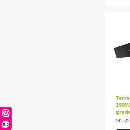
TOE
Terre
150W 
grad
€
425,0
9,0