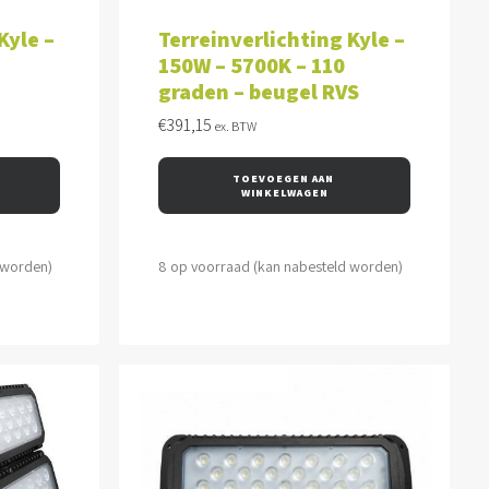
WAGEN
TOEVOEGEN AAN WINKELWAGEN
Kyle –
Terreinverlichting Kyle –
150W – 5700K – 110
graden – beugel RVS
€
391,15
ex. BTW
TOEVOEGEN AAN 
WINKELWAGEN
 worden)
8 op voorraad (kan nabesteld worden)