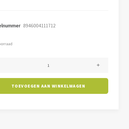
ijs
prijs
s:
is:
kelnummer
8946004111712
5,00.
€19,50.
oorraad
ight
TOEVOEGEN AAN WINKELWAGEN
K
l