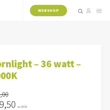
WEBSHOP
rnlight – 36 watt –
000K
,00
rspronkelijke
Huidige
9,50
ex. BTW