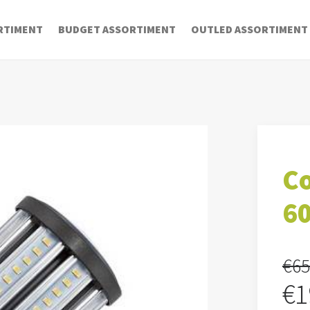
RTIMENT
BUDGET ASSORTIMENT
OUTLED ASSORTIMENT
Co
6
€
65
Oo
€
1