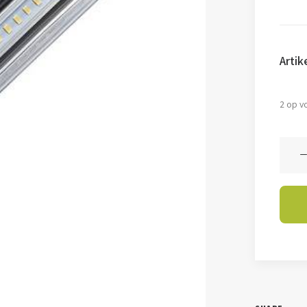
pr
wa
Arti
€6
2 op v
Cornl
-
36
watt
-
6000
aanta