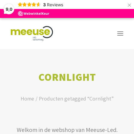
×
3
Reviews
9,0
PREMIUM ASSORTIMENT
CORNLIGHT
BUDGET ASSORTIMENT
OUTLED ASSORTIMENT
Home
Producten getagged “Cornlight”
WEBSHOP
Welkom in de webshop van Meeuse-Led.
LOGIN / REGISTER