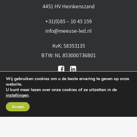
4451 HV Heinkenszand
+31(0)85 – 10 45 159
info@meeuse-led.nl
KvK: 58353135
BTW: NL 853000736B01
Wij gebruiken cookies om u de beste ervaring te geven op onze
website.
U kunt meer lezen over onze cookies of ze uitzetten in de
instellingen
.
Algemene voorwaarden
•
Algemene
Accept
leveringsvoorwaarden
•
Privacy verklaring
•
Cookies
• Realisatie:
BRAIN