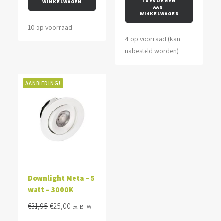
TOEVOEGEN 
WINKELWAGEN
AAN 
WINKELWAGEN
10 op voorraad
4 op voorraad (kan
nabesteld worden)
AANBIEDING!
Downlight Meta – 5
watt – 3000K
Oorspronkelijke
Huidige
€
31,95
€
25,00
ex. BTW
prijs
prijs