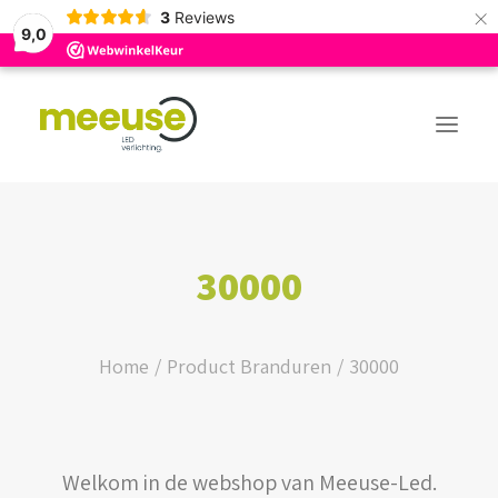
×
3
Reviews
9,0
PREMIUM ASSORTIMENT
30000
BUDGET ASSORTIMENT
OUTLED ASSORTIMENT
Home
Product Branduren
30000
WEBSHOP
Welkom in de webshop van Meeuse-Led.
LOGIN / REGISTER