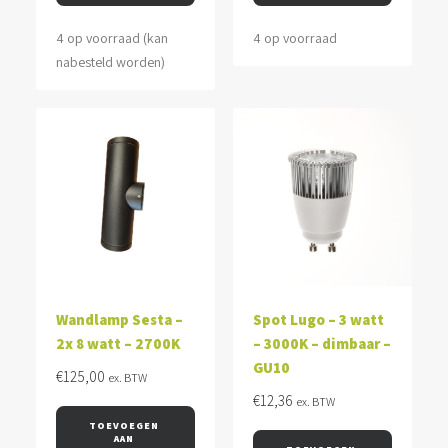
4 op voorraad (kan
4 op voorraad
nabesteld worden)
Wandlamp Sesta –
Spot Lugo – 3 watt
2x 8 watt – 2700K
– 3000K – dimbaar –
GU10
€
125,00
ex. BTW
€
12,36
ex. BTW
TOEVOEGEN 
AAN 