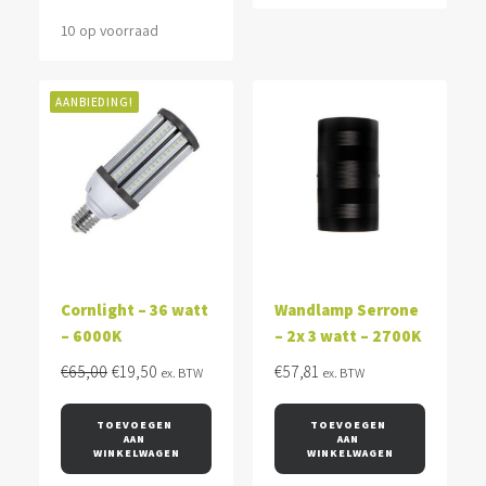
10 op voorraad
AANBIEDING!
Cornlight – 36 watt
Wandlamp Serrone
– 6000K
– 2x 3 watt – 2700K
Oorspronkelijke
Huidige
€
65,00
€
19,50
€
57,81
ex. BTW
ex. BTW
prijs
prijs
was:
is:
TOEVOEGEN 
TOEVOEGEN 
AAN 
AAN 
€65,00.
€19,50.
WINKELWAGEN
WINKELWAGEN