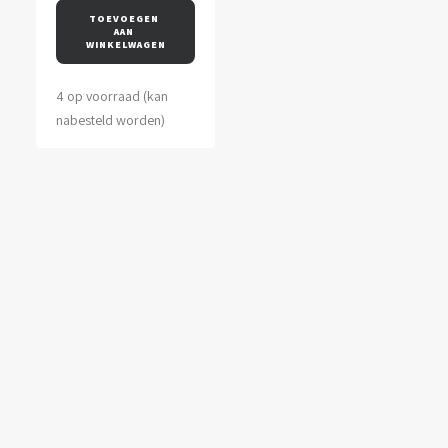
was:
is:
TOEVOEGEN 
AAN 
€31,95.
€25,00.
WINKELWAGEN
4 op voorraad (kan
nabesteld worden)