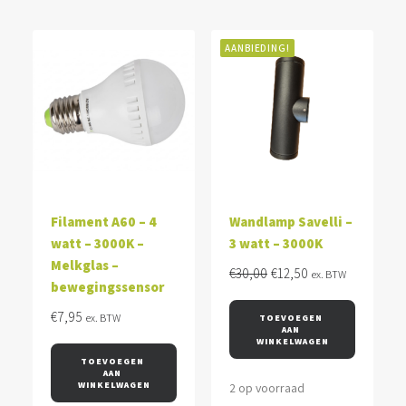
AANBIEDING!
Filament A60 – 4
Wandlamp Savelli –
watt – 3000K –
3 watt – 3000K
Melkglas –
Oorspronkelijke
Huidige
€
30,00
€
12,50
ex. BTW
bewegingssensor
prijs
prijs
was:
is:
€
7,95
ex. BTW
TOEVOEGEN 
AAN 
€30,00.
€12,50.
WINKELWAGEN
TOEVOEGEN 
AAN 
WINKELWAGEN
2 op voorraad