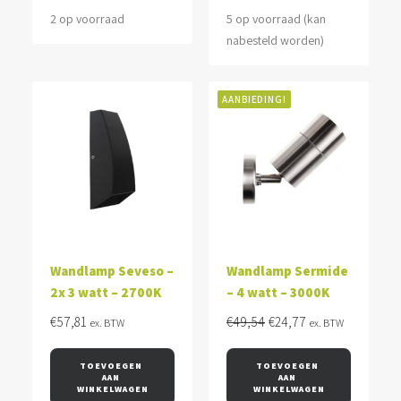
2 op voorraad
5 op voorraad (kan
nabesteld worden)
AANBIEDING!
Wandlamp Seveso –
Wandlamp Sermide
2x 3 watt – 2700K
– 4 watt – 3000K
Oorspronkelijke
Huidige
€
57,81
€
49,54
€
24,77
ex. BTW
ex. BTW
prijs
prijs
was:
is:
TOEVOEGEN 
TOEVOEGEN 
AAN 
AAN 
€49,54.
€24,77.
WINKELWAGEN
WINKELWAGEN