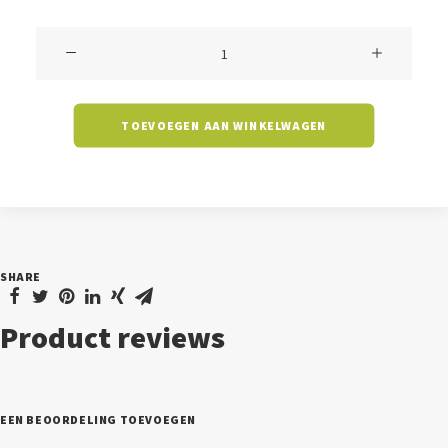
Wandlamp
Seveso
-
TOEVOEGEN AAN WINKELWAGEN
2x
3
watt
-
2700K
SHARE
aantal
Product reviews
EEN BEOORDELING TOEVOEGEN