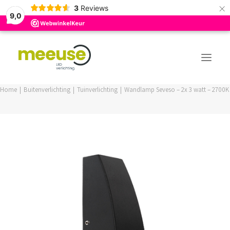
×
3
Reviews
9,0
Home
Buitenverlichting
Tuinverlichting
Wandlamp Seveso – 2x 3 watt – 2700K
PREMIUM ASSORTIMENT
BUDGET ASSORTIMENT
OUTLED ASSORTIMENT
WEBSHOP
LOGIN / REGISTER