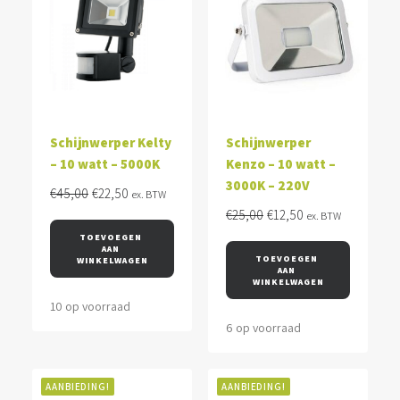
Schijnwerper Kelty
Schijnwerper
– 10 watt – 5000K
Kenzo – 10 watt –
3000K – 220V
Oorspronkelijke
Huidige
€
45,00
€
22,50
ex. BTW
prijs
prijs
Oorspronkelijke
Huidige
€
25,00
€
12,50
ex. BTW
was:
is:
prijs
prijs
TOEVOEGEN 
AAN 
€45,00.
€22,50.
was:
is:
TOEVOEGEN 
WINKELWAGEN
AAN 
€25,00.
€12,50.
WINKELWAGEN
10 op voorraad
6 op voorraad
AANBIEDING!
AANBIEDING!