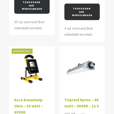
was:
is:
was:
is:
TOEVOEGEN 
AAN 
€105,00.
€95,00.
€135,00.
€125,00.
TOEVOEGEN 
WINKELWAGEN
AAN 
WINKELWAGEN
85 op voorraad (kan
nabesteld worden)
4 op voorraad (kan
nabesteld worden)
AANBIEDING!
Accu bouwlamp
Triproof Byron – 40
Ohio – 10 watt –
watt – 4000K – 12 V
6500K