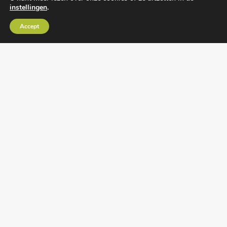
instellingen
.
Algemene voorwaarden
•
Algemene
Accept
leveringsvoorwaarden
•
Privacy verklaring
•
Cookies
• Realisatie:
BRAIN