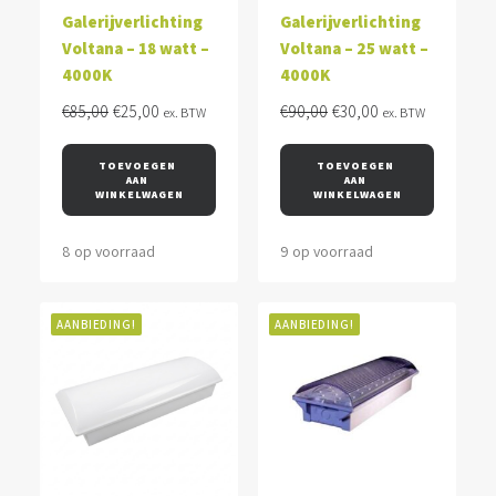
Galerijverlichting
Galerijverlichting
Voltana – 18 watt –
Voltana – 25 watt –
4000K
4000K
Oorspronkelijke
Huidige
Oorspronkelijke
Huidige
€
85,00
€
25,00
€
90,00
€
30,00
ex. BTW
ex. BTW
prijs
prijs
prijs
prijs
was:
is:
was:
is:
TOEVOEGEN 
TOEVOEGEN 
AAN 
AAN 
€85,00.
€25,00.
€90,00.
€30,00.
WINKELWAGEN
WINKELWAGEN
8 op voorraad
9 op voorraad
AANBIEDING!
AANBIEDING!