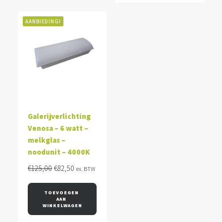
AANBIEDING!
Galerijverlichting
Venosa – 6 watt –
melkglas –
noodunit – 4000K
Oorspronkelijke
Huidige
€
125,00
€
82,50
ex. BTW
prijs
prijs
was:
is:
TOEVOEGEN 
AAN 
€125,00.
€82,50.
WINKELWAGEN