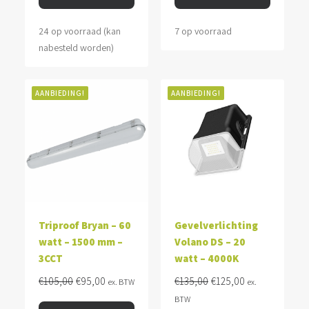
24 op voorraad (kan
7 op voorraad
nabesteld worden)
AANBIEDING!
AANBIEDING!
Triproof Bryan – 60
Gevelverlichting
watt – 1500 mm –
Volano DS – 20
3CCT
watt – 4000K
Oorspronkelijke
Huidige
Oorspronkelijke
Huidige
€
105,00
€
95,00
€
135,00
€
125,00
ex. BTW
ex.
prijs
prijs
prijs
prijs
BTW