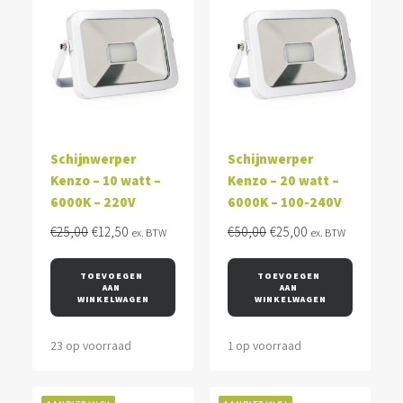
Schijnwerper
Schijnwerper
Kenzo – 10 watt –
Kenzo – 20 watt –
6000K – 220V
6000K – 100-240V
Oorspronkelijke
Huidige
Oorspronkelijke
Huidige
€
25,00
€
12,50
€
50,00
€
25,00
ex. BTW
ex. BTW
prijs
prijs
prijs
prijs
was:
is:
was:
is:
TOEVOEGEN 
TOEVOEGEN 
AAN 
AAN 
€25,00.
€12,50.
€50,00.
€25,00.
WINKELWAGEN
WINKELWAGEN
23 op voorraad
1 op voorraad