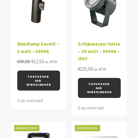
Wandlamp Savelli –
Schijnwerper Kelso
3 watt – 3000K
– 20 watt – 3000K –
IP67
Oorspronkelijke
Huidige
€
30,00
€
12,50
ex. BTW
prijs
prijs
€
225,00
ex. BTW
was:
is:
TOEVOEGEN 
AAN 
€30,00.
€12,50.
TOEVOEGEN 
WINKELWAGEN
AAN 
WINKELWAGEN
2 op voorraad
5 op voorraad
AANBIEDING!
AANBIEDING!