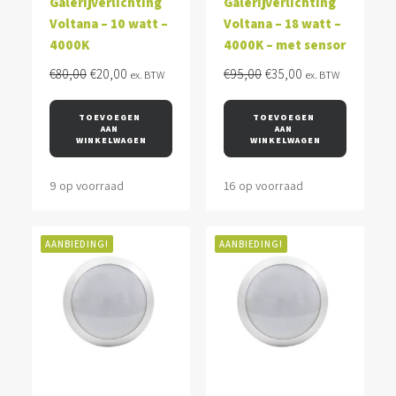
Galerijverlichting
Galerijverlichting
Voltana – 10 watt –
Voltana – 18 watt –
4000K
4000K – met sensor
Oorspronkelijke
Huidige
Oorspronkelijke
Huidige
€
80,00
€
20,00
€
95,00
€
35,00
ex. BTW
ex. BTW
prijs
prijs
prijs
prijs
was:
is:
was:
is:
TOEVOEGEN 
TOEVOEGEN 
AAN 
AAN 
€80,00.
€20,00.
€95,00.
€35,00.
WINKELWAGEN
WINKELWAGEN
9 op voorraad
16 op voorraad
AANBIEDING!
AANBIEDING!