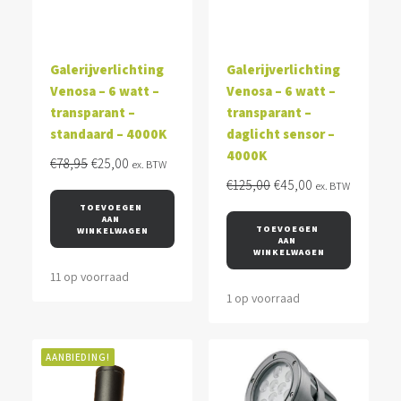
Galerijverlichting
Galerijverlichting
Venosa – 6 watt –
Venosa – 6 watt –
transparant –
transparant –
standaard – 4000K
daglicht sensor –
4000K
Oorspronkelijke
Huidige
€
78,95
€
25,00
ex. BTW
prijs
prijs
Oorspronkelijke
Huidige
€
125,00
€
45,00
ex. BTW
was:
is:
prijs
prijs
TOEVOEGEN 
AAN 
€78,95.
€25,00.
was:
is:
TOEVOEGEN 
WINKELWAGEN
AAN 
€125,00.
€45,00.
WINKELWAGEN
11 op voorraad
1 op voorraad
AANBIEDING!