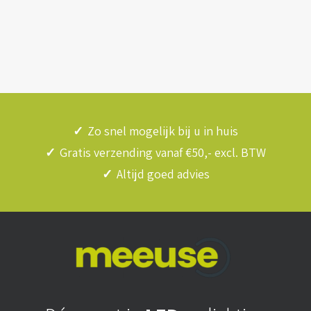
✓
Zo snel mogelijk bij u in huis
✓
Gratis verzending vanaf €50,- excl. BTW
✓
Altijd goed advies