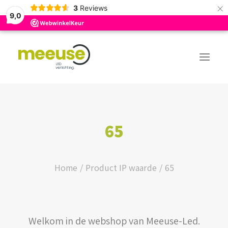
×
3
Reviews
9,0
PREMIUM ASSORTIMENT
65
BUDGET ASSORTIMENT
OUTLED ASSORTIMENT
Home
Product IP waarde
65
WEBSHOP
Welkom in de webshop van Meeuse-Led.
LOGIN / REGISTER