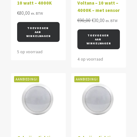
10 watt – 4000K
Voltana – 10 watt –
4000K – met sensor
€
80,00
ex. BTW
Oorspronkelijke
Huidige
€
90,00
€
30,00
ex. BTW
prijs
prijs
TOEVOEGEN 
AAN 
was:
is:
TOEVOEGEN 
WINKELWAGEN
AAN 
€90,00.
€30,00.
WINKELWAGEN
5 op voorraad
4 op voorraad
AANBIEDING!
AANBIEDING!