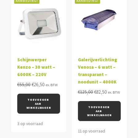
AANBIEDING!
AANBIEDING!
Schijnwerper
Galerijverlichting
Kenzo – 30 watt –
Venosa – 6 watt –
6000K – 220V
transparant –
noodunit – 4000K
Oorspronkelijke
Huidige
€
55,00
€
26,50
ex. BTW
prijs
prijs
Oorspronkelijke
Huidige
€
125,00
€
82,50
ex. BTW
was:
is:
prijs
prijs
TOEVOEGEN 
AAN 
€55,00.
€26,50.
was:
is:
TOEVOEGEN 
WINKELWAGEN
AAN 
€125,00.
€82,50.
WINKELWAGEN
3 op voorraad
11 op voorraad