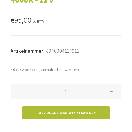
€
95,00
ex. BTW
Artikelnummer
8946004114911
40 op voorraad (kan nabesteld worden)
Triproof
Byron
-
TOEVOEGEN AAN WINKELWAGEN
40
watt