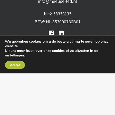
info@meeuse-led.nl
KvK: 58353135
BTW: NL 853000736B01
Wij gebruiken cookies om u de beste ervaring te geven op onze
website.
U kunt meer lezen over onze cookies of ze uitzetten in de
instellingen
.
Algemene voorwaarden
•
Algemene
Accept
leveringsvoorwaarden
•
Privacy verklaring
•
Cookies
• Realisatie:
BRAIN