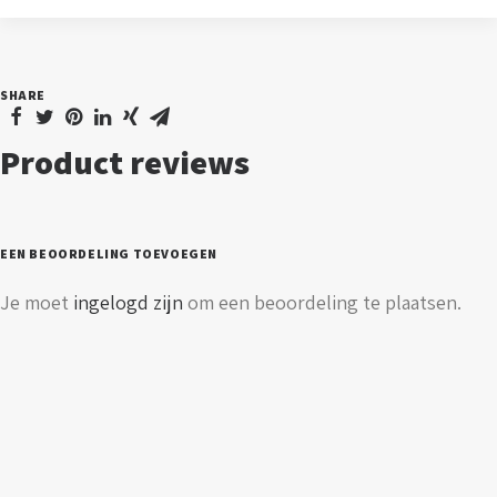
-
4000K
-
SHARE
12
V
Product reviews
aantal
EEN BEOORDELING TOEVOEGEN
Je moet
ingelogd zijn
om een beoordeling te plaatsen.