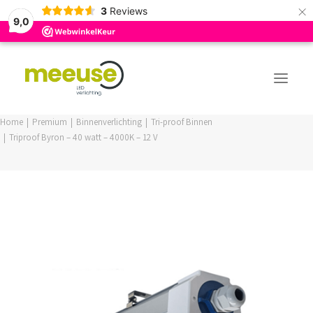
×
3
Reviews
9,0
Home
Premium
Binnenverlichting
Tri-proof Binnen
Triproof Byron – 40 watt – 4000K – 12 V
PREMIUM ASSORTIMENT
BUDGET ASSORTIMENT
OUTLED ASSORTIMENT
WEBSHOP
LOGIN / REGISTER