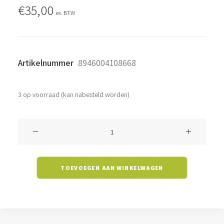
€
35,00
ex. BTW
Artikelnummer
8946004108668
3 op voorraad (kan nabesteld worden)
Triproof
Bryson
-
TOEVOEGEN AAN WINKELWAGEN
20
watt
-
4000K