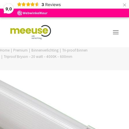
×
3
Reviews
9,0
Home
Premium
Binnenverlichting
Tri-proof Binnen
Triproof Bryson – 20 watt – 4000K – 600mm
PREMIUM ASSORTIMENT
BUDGET ASSORTIMENT
OUTLED ASSORTIMENT
WEBSHOP
LOGIN / REGISTER