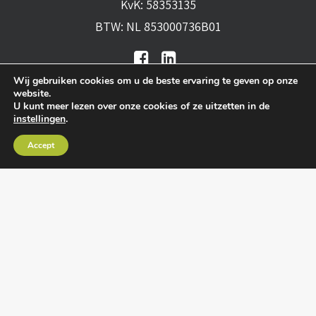
KvK: 58353135
BTW: NL 853000736B01
Wij gebruiken cookies om u de beste ervaring te geven op onze
website.
U kunt meer lezen over onze cookies of ze uitzetten in de
instellingen
.
Algemene voorwaarden
•
Algemene
Accept
leveringsvoorwaarden
•
Privacy verklaring
•
Cookies
• Realisatie:
BRAIN