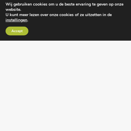
Wij gebruiken cookies om u de beste ervaring te geven op onze
website.
U kunt meer lezen over onze cookies of ze uitzetten in de
instellingen
.
Algemene voorwaarden
•
Algemene
Accept
leveringsvoorwaarden
•
Privacy verklaring
•
Cookies
• Realisatie:
BRAIN