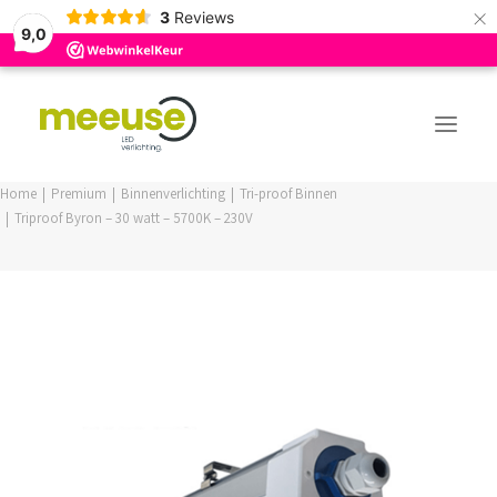
×
3
Reviews
9,0
Home
Premium
Binnenverlichting
Tri-proof Binnen
Triproof Byron – 30 watt – 5700K – 230V
PREMIUM ASSORTIMENT
BUDGET ASSORTIMENT
OUTLED ASSORTIMENT
WEBSHOP
LOGIN / REGISTER