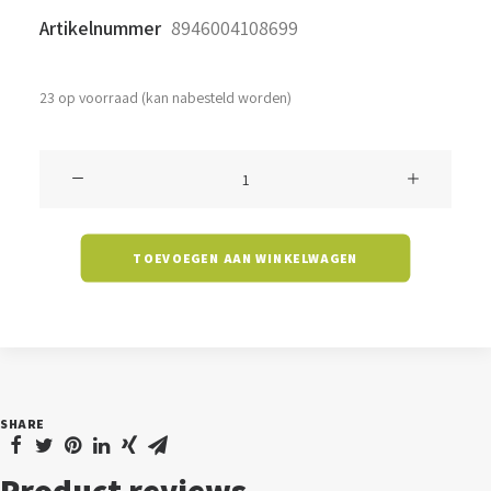
Artikelnummer
8946004108699
23 op voorraad (kan nabesteld worden)
Triproof
Byron
-
TOEVOEGEN AAN WINKELWAGEN
30
watt
-
5700K
-
SHARE
230V
aantal
Product reviews