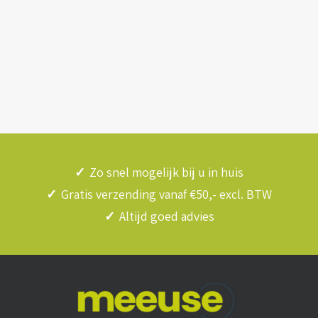
✓
Zo snel mogelijk bij u in huis
✓
Gratis verzending vanaf €50,- excl. BTW
✓
Altijd goed advies