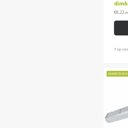
dimb
€
8,22
e
7 op vo
AANBIEDING