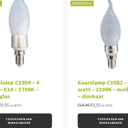
!
AANBIEDING!
VOEGEN AAN WINKELWAGEN
TOEVOEGEN AAN WINKEL
slamp C35D4 – 4
Kaarslamp C35B2 –
– E14 – 2700K –
watt – 2200K – mel
glas
– dimbaar
Oorspronkelijke
Huidige
Oorspronkelijke
Huidige
€
9,95
€
14,46
€
9,95
ex. BTW
ex. BTW
prijs
prijs
prijs
prijs
was:
is:
was:
is:
TOEVOEGEN AAN 
TOEVOEGEN AAN 
€18,50.
€9,95.
€14,46.
€9,95.
WINKELWAGEN
WINKELWAGEN