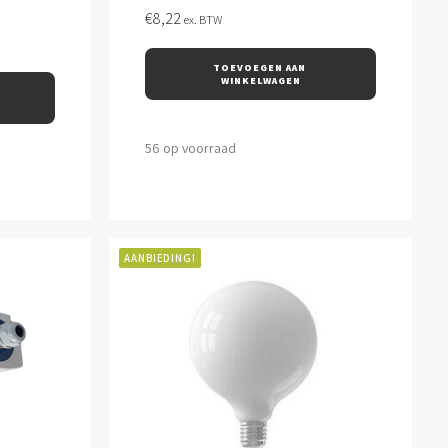
€
8,22
ex. BTW
TOEVOEGEN AAN 
WINKELWAGEN
56 op voorraad
AANBIEDING!