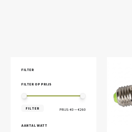
FILTER
FILTER OP PRIJS
MIN.
MAX.
FILTER
PRIJS:
€0
—
€260
PRIJS
PRIJS
AANTAL WATT