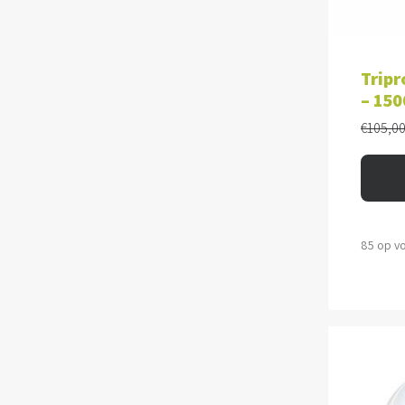
TOE
Tripr
– 15
€
105,0
85 op v