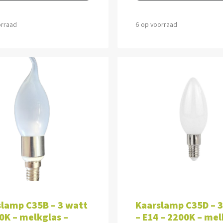
orraad
6 op voorraad
VOEGEN AAN WINKELWAGEN
TOEVOEGEN AAN WINKEL
lamp C35B – 3 watt
Kaarslamp C35D – 
0K – melkglas –
– E14 – 2200K – mel