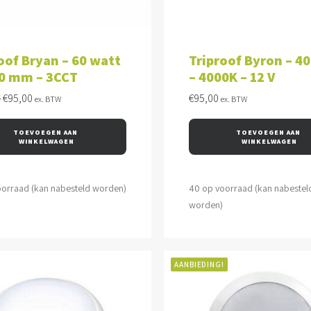
VOEGEN AAN WINKELWAGEN
TOEVOEGEN AAN WINKEL
oof Bryan – 60 watt
Triproof Byron – 4
00 mm – 3CCT
– 4000K – 12 V
Oorspronkelijke
Huidige
0
€
95,00
€
95,00
ex. BTW
ex. BTW
prijs
prijs
was:
is:
TOEVOEGEN AAN 
TOEVOEGEN AAN 
€105,00.
€95,00.
WINKELWAGEN
WINKELWAGEN
oorraad (kan nabesteld worden)
40 op voorraad (kan nabestel
worden)
AANBIEDING!