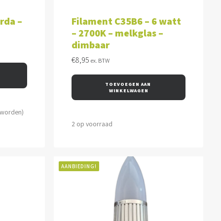
WAGEN
TOEVOEGEN AAN WINKELWAGEN
rda –
Filament C35B6 – 6 watt
– 2700K – melkglas –
dimbaar
€
8,95
ex. BTW
TOEVOEGEN AAN 
WINKELWAGEN
 worden)
2 op voorraad
AANBIEDING!