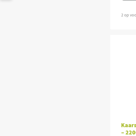
2 op vo
TOE
Kaars
– 220