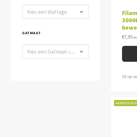
TOE
Kies een Wattage
Filam
3000K
bewe
GATMAAT
€
7,95
ex
Kies een Gatmaat in mm
10 op v
AANBIEDING