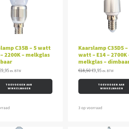
VOEGEN AAN WINKELWAGEN
TOEVOEGEN AAN WINKEL
lamp C35B – 5 watt
Kaarslamp C35D5 –
 – 2200K – melkglas
watt – E14 – 2700K 
mbaar
melkglas – dimbaa
Oorspronkelijke
Huidige
Oorspronkelijke
Huidige
€
9,95
€
18,50
€
9,95
ex. BTW
ex. BTW
prijs
prijs
prijs
prijs
was:
is:
was:
is:
TOEVOEGEN AAN 
TOEVOEGEN AAN 
€18,50.
€9,95.
€18,50.
€9,95.
WINKELWAGEN
WINKELWAGEN
orraad
3 op voorraad