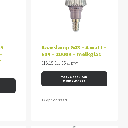
WAGEN
TOEVOEGEN AAN WINKELWAGEN
 5
Kaarslamp G43 – 4 watt –
–
E14 – 3000K – melkglas
r
Oorspronkelijke
Huidige
€
18,15
€
11,95
ex. BTW
prijs
prijs
was:
is:
TOEVOEGEN AAN 
€18,15.
€11,95.
WINKELWAGEN
13 op voorraad