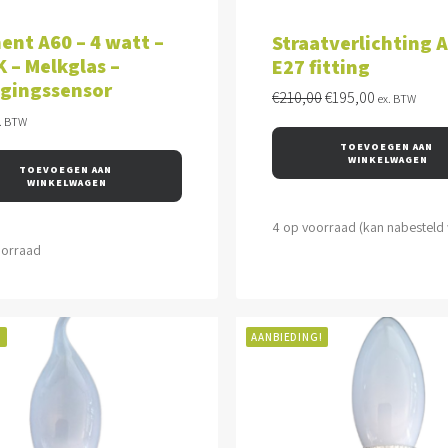
VOEGEN AAN WINKELWAGEN
TOEVOEGEN AAN WINKEL
ent A60 – 4 watt –
Straatverlichting A
 – Melkglas –
E27 fitting
gingssensor
Oorspronkelijke
Huidige
€
210,00
€
195,00
ex. BTW
prijs
prijs
. BTW
was:
is:
TOEVOEGEN AAN 
€210,00.
€195,00.
WINKELWAGEN
TOEVOEGEN AAN 
WINKELWAGEN
4 op voorraad (kan nabesteld
oorraad
!
AANBIEDING!