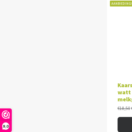
AANBIEDING
TOE
Kaar
watt 
melk
€
18,50
9,0