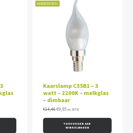
AANBIEDING!
WAGEN
TOEVOEGEN AAN WINKELWAGEN
 3
Kaarslamp C35B1 – 3
kglas
watt – 2200K – melkglas
– dimbaar
Oorspronkelijke
Huidige
€
14,46
€
9,95
ex. BTW
prijs
prijs
was:
is:
TOEVOEGEN AAN 
€14,46.
€9,95.
WINKELWAGEN