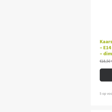
TOE
Kaars
– E14
– di
€
18,50
5 op vo