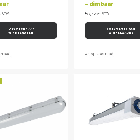
aar
– dimbaar
€
8,22
x. BTW
ex. BTW
TOEVOEGEN AAN 
TOEVOEGEN AAN 
WINKELWAGEN
WINKELWAGEN
orraad
43 op voorraad
!