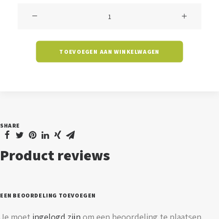
Downlight
Marlo
-
TOEVOEGEN AAN WINKELWAGEN
18
watt
-
3000K
aantal
SHARE
Product reviews
EEN BEOORDELING TOEVOEGEN
Je moet
ingelogd zijn
om een beoordeling te plaatsen.