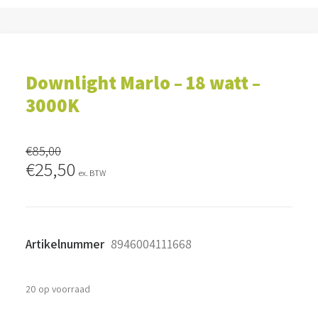
Downlight Marlo – 18 watt –
3000K
€
85,00
Oorspronkelijke
Huidige
€
25,50
ex. BTW
prijs
prijs
was:
is:
€85,00.
€25,50.
Artikelnummer
8946004111668
20 op voorraad