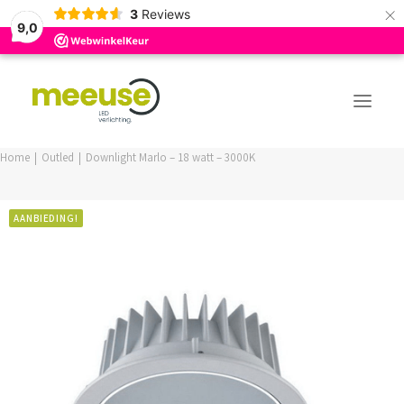
×
3
Reviews
9,0
Home
Outled
Downlight Marlo – 18 watt – 3000K
PREMIUM ASSORTIMENT
AANBIEDING!
BUDGET ASSORTIMENT
OUTLED ASSORTIMENT
WEBSHOP
LOGIN / REGISTER