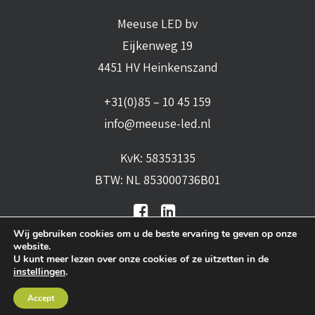
Meeuse LED bv
Eijkenweg 19
4451 HV Heinkenszand
+31(0)85 – 10 45 159
info@meeuse-led.nl
KvK: 58353135
BTW: NL 853000736B01
Wij gebruiken cookies om u de beste ervaring te geven op onze
website.
U kunt meer lezen over onze cookies of ze uitzetten in de
instellingen
.
Algemene voorwaarden
•
Algemene
Accept
leveringsvoorwaarden
•
Privacy verklaring
•