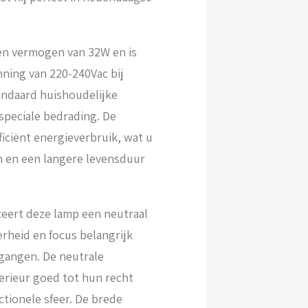
een vermogen van 32W en is
ning van 220-240Vac bij
andaard huishoudelijke
 speciale bedrading. De
iciënt energieverbruik, wat u
en en een langere levensduur
eert deze lamp een neutraal
derheid en focus belangrijk
 gangen. De neutrale
terieur goed tot hun recht
tionele sfeer. De brede