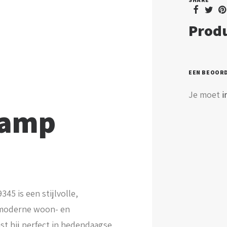
Produ
EEN BEOOR
Je moet
i
lamp
45 is een stijlvolle,
r moderne woon- en
ast hij perfect in hedendaagse