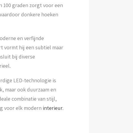
n 100 graden zorgt voor een
, waardoor donkere hoeken
derne en verfijnde
rt vormt hij een subtiel maar
luit bij diverse
ieel.
rdige LED-technologie is
ijk, maar ook duurzaam en
ale combinatie van stijl,
ng voor elk modern
interieur
.