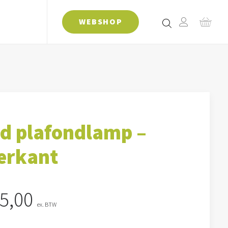
WEBSHOP
d plafondlamp –
erkant
5,00
ex. BTW