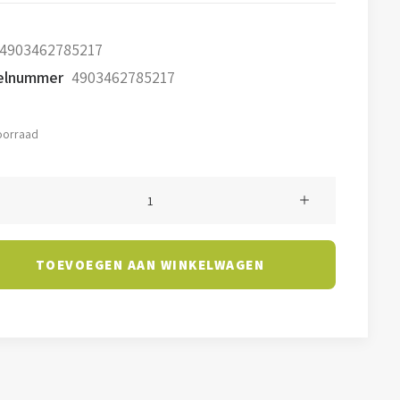
4903462785217
kelnummer
4903462785217
oorraad
ondlamp
TOEVOEGEN AAN WINKELWAGEN
ant
l