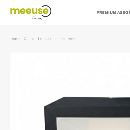
PREMIUM ASSO
Home
Outled
Led plafondlamp – vierkant