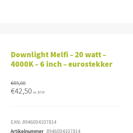
Downlight Melfi – 20 watt –
4000K – 6 inch – eurostekker
€
85,00
Oorspronkelijke
Huidige
€
42,50
ex. BTW
prijs
prijs
was:
is:
€85,00.
€42,50.
EAN:
8946004107814
Artikelnummer
8946004107814