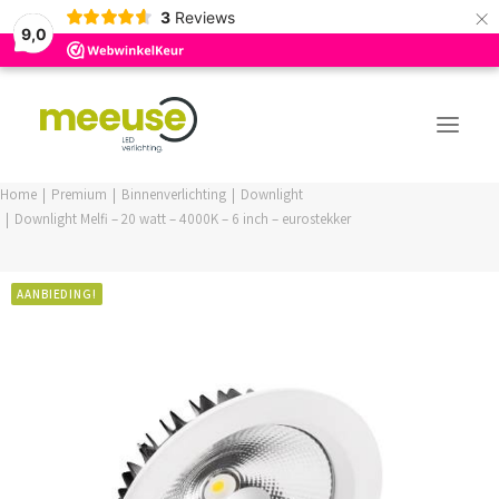
×
3
Reviews
9,0
Home
Premium
Binnenverlichting
Downlight
Downlight Melfi – 20 watt – 4000K – 6 inch – eurostekker
PREMIUM ASSORTIMENT
BUDGET ASSORTIMENT
AANBIEDING!
OUTLED ASSORTIMENT
WEBSHOP
LOGIN / REGISTER