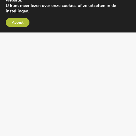
website.
U kunt meer lezen over onze cookies of ze uitzetten in de
instellingen
.
Algemene voorwaarden
•
Algemene
Accept
leveringsvoorwaarden
•
Privacy verklaring
•
Cookies
• Realisatie:
BRAIN