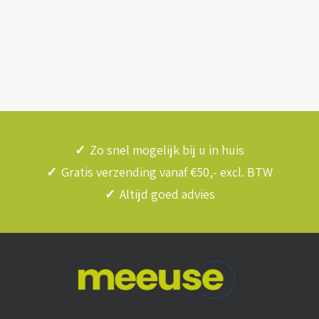
✓
Zo snel mogelijk bij u in huis
✓
Gratis verzending vanaf €50,- excl. BTW
✓
Altijd goed advies