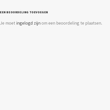
eurostekker
aantal
EEN BEOORDELING TOEVOEGEN
Je moet
ingelogd zijn
om een beoordeling te plaatsen.