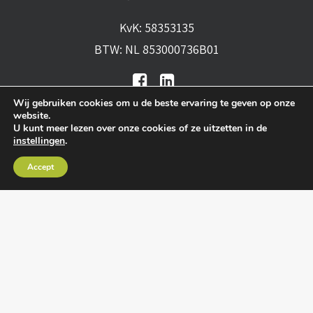
KvK: 58353135
BTW: NL 853000736B01
Wij gebruiken cookies om u de beste ervaring te geven op onze
website.
U kunt meer lezen over onze cookies of ze uitzetten in de
instellingen
.
Algemene voorwaarden
•
Algemene
Accept
leveringsvoorwaarden
•
Privacy verklaring
•
Cookies
• Realisatie:
BRAIN