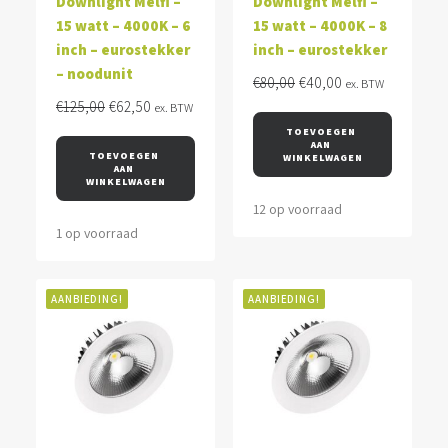
Downlight Melfi –
Downlight Melfi –
15 watt – 4000K – 6
15 watt – 4000K – 8
inch – eurostekker
inch – eurostekker
– noodunit
Oorspronkelijke
Huidige
€
80,00
€
40,00
ex. BTW
Oorspronkelijke
Huidige
prijs
prijs
€
125,00
€
62,50
ex. BTW
prijs
prijs
was:
is:
TOEVOEGEN 
AAN 
was:
is:
€80,00.
€40,00.
TOEVOEGEN 
WINKELWAGEN
AAN 
€125,00.
€62,50.
WINKELWAGEN
12 op voorraad
1 op voorraad
AANBIEDING!
AANBIEDING!