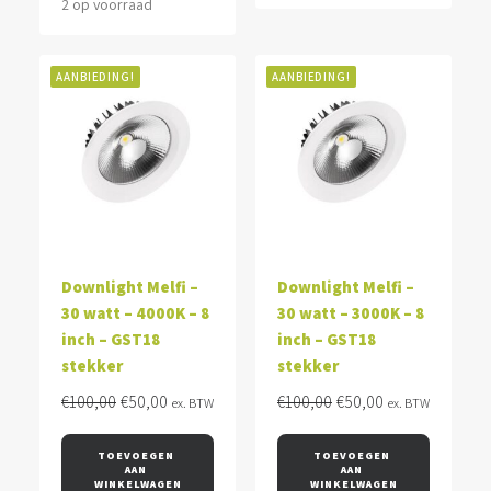
2 op voorraad
AANBIEDING!
AANBIEDING!
Downlight Melfi –
Downlight Melfi –
30 watt – 4000K – 8
30 watt – 3000K – 8
inch – GST18
inch – GST18
stekker
stekker
Oorspronkelijke
Huidige
Oorspronkelijke
Huidige
€
100,00
€
50,00
€
100,00
€
50,00
ex. BTW
ex. BTW
prijs
prijs
prijs
prijs
was:
is:
was:
is:
TOEVOEGEN 
TOEVOEGEN 
AAN 
AAN 
€100,00.
€50,00.
€100,00.
€50,00.
WINKELWAGEN
WINKELWAGEN