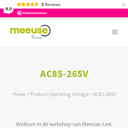
×
3
Reviews
9,0
PREMIUM ASSORTIMENT
AC85-265V
BUDGET ASSORTIMENT
OUTLED ASSORTIMENT
Home
Product Operating Voltage
AC85-265V
WEBSHOP
Welkom in de webshop van Meeuse-Led.
LOGIN / REGISTER