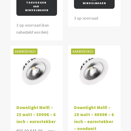
€90,00.
€45,00.
TOEVOEGEN 
WINKELWAGEN
AAN 
WINKELWAGEN
3 op voorraad
3 op voorraad (kan
nabesteld worden)
AANBIEDING!
AANBIEDING!
Downlight Melfi –
Downlight Melfi –
25 watt – 3000K – 6
20 watt – 4000K – 6
inch – eurostekker
inch – eurostekker
– noodunit
Oorspronkelijke
Huidige