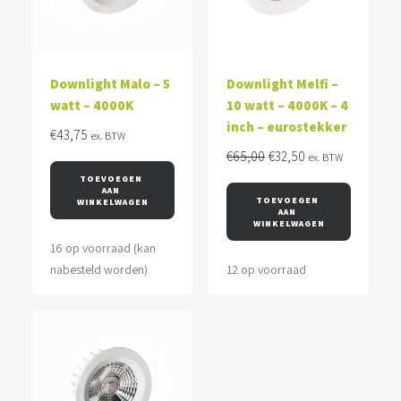
Downlight Malo – 5
Downlight Melfi –
watt – 4000K
10 watt – 4000K – 4
inch – eurostekker
€
43,75
ex. BTW
Oorspronkelijke
Huidige
€
65,00
€
32,50
ex. BTW
prijs
prijs
TOEVOEGEN 
AAN 
was:
is:
TOEVOEGEN 
WINKELWAGEN
AAN 
€65,00.
€32,50.
WINKELWAGEN
16 op voorraad (kan
nabesteld worden)
12 op voorraad