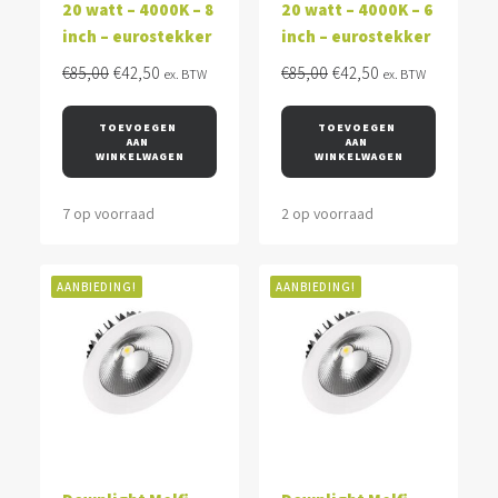
20 watt – 4000K – 8
20 watt – 4000K – 6
inch – eurostekker
inch – eurostekker
Oorspronkelijke
Huidige
Oorspronkelijke
Huidige
€
85,00
€
42,50
€
85,00
€
42,50
ex. BTW
ex. BTW
prijs
prijs
prijs
prijs
was:
is:
was:
is:
TOEVOEGEN 
TOEVOEGEN 
AAN 
AAN 
€85,00.
€42,50.
€85,00.
€42,50.
WINKELWAGEN
WINKELWAGEN
7 op voorraad
2 op voorraad
AANBIEDING!
AANBIEDING!