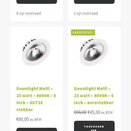
6 op voorraad
1 op voorraad
AANBIEDING!
Downlight Melfi –
Downlight Melfi –
25 watt – 4000K – 8
25 watt – 4000K – 8
inch – GST18
inch – eurostekker
stekker
Oorspronkelijke
Huidige
€
90,00
€
45,00
ex. BTW
prijs
prijs
€
90,00
ex. BTW
was:
is:
TOEVOEGEN 
AAN 