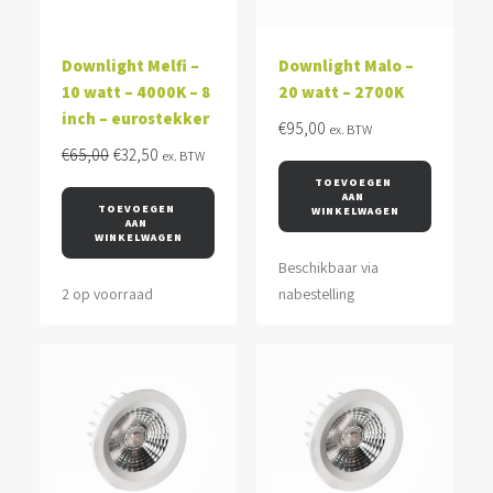
Downlight Melfi –
Downlight Malo –
10 watt – 4000K – 8
20 watt – 2700K
inch – eurostekker
€
95,00
ex. BTW
Oorspronkelijke
Huidige
€
65,00
€
32,50
ex. BTW
prijs
prijs
TOEVOEGEN 
AAN 
was:
is:
TOEVOEGEN 
WINKELWAGEN
AAN 
€65,00.
€32,50.
WINKELWAGEN
Beschikbaar via
2 op voorraad
nabestelling