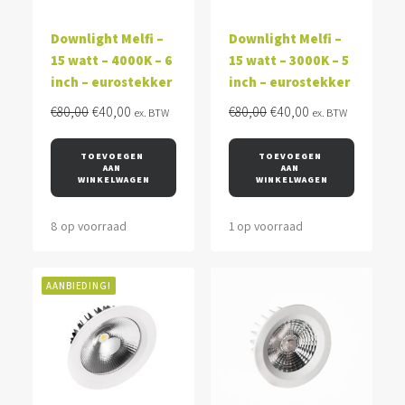
Downlight Melfi –
Downlight Melfi –
15 watt – 4000K – 6
15 watt – 3000K – 5
inch – eurostekker
inch – eurostekker
Oorspronkelijke
Huidige
Oorspronkelijke
Huidige
€
80,00
€
40,00
€
80,00
€
40,00
ex. BTW
ex. BTW
prijs
prijs
prijs
prijs
was:
is:
was:
is:
TOEVOEGEN 
TOEVOEGEN 
AAN 
AAN 
€80,00.
€40,00.
€80,00.
€40,00.
WINKELWAGEN
WINKELWAGEN
8 op voorraad
1 op voorraad
AANBIEDING!