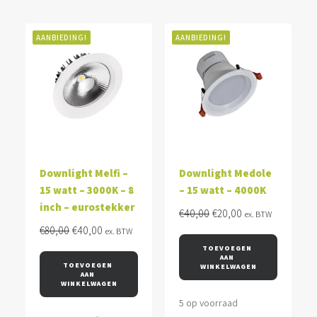
AANBIEDING!
AANBIEDING!
Downlight Melfi –
Downlight Medole
15 watt – 3000K – 8
– 15 watt – 4000K
inch – eurostekker
Oorspronkelijke
Huidige
€
40,00
€
20,00
ex. BTW
Oorspronkelijke
Huidige
prijs
prijs
€
80,00
€
40,00
ex. BTW
prijs
prijs
was:
is:
TOEVOEGEN 
AAN 
was:
is:
€40,00.
€20,00.
TOEVOEGEN 
WINKELWAGEN
AAN 
€80,00.
€40,00.
WINKELWAGEN
5 op voorraad