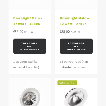
Downlight Malo –
Downlight Malo –
12 watt – 4000K
12 watt – 2700K
€
85,00
€
85,00
ex. BTW
ex. BTW
TOEVOEGEN 
TOEVOEGEN 
AAN 
AAN 
WINKELWAGEN
WINKELWAGEN
1 op voorraad (kan
14 op voorraad (kan
nabesteld worden)
nabesteld worden)
AANBIEDING!