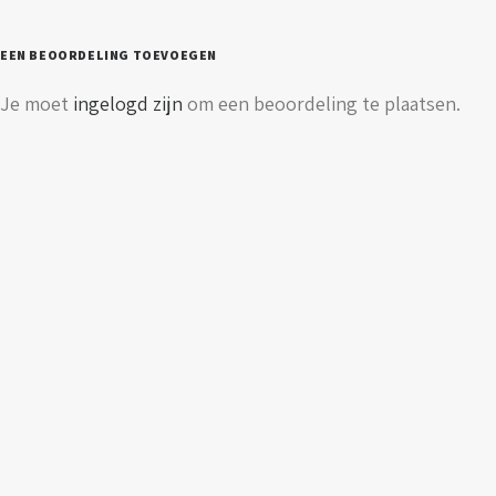
eurostekker
aantal
EEN BEOORDELING TOEVOEGEN
Je moet
ingelogd zijn
om een beoordeling te plaatsen.