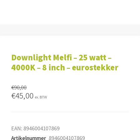
Downlight Melfi – 25 watt –
4000K – 8 inch – eurostekker
€
90,00
Oorspronkelijke
Huidige
€
45,00
ex. BTW
prijs
prijs
was:
is:
€90,00.
€45,00.
EAN:
8946004107869
Artikelnummer
8946004107869