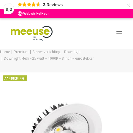
×
3
Reviews
9,0
Home
Premium
Binnenverlichting
Downlight
Downlight Melfi – 25 watt – 4000K – 8 inch – eurostekker
PREMIUM ASSORTIMENT
BUDGET ASSORTIMENT
AANBIEDING!
OUTLED ASSORTIMENT
WEBSHOP
LOGIN / REGISTER