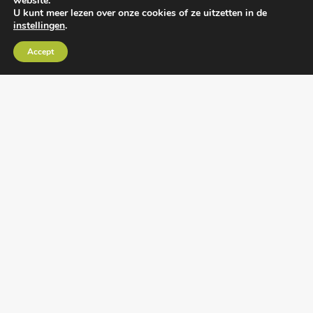
website.
U kunt meer lezen over onze cookies of ze uitzetten in de
instellingen
.
Algemene voorwaarden
•
Algemene
Accept
leveringsvoorwaarden
•
Privacy verklaring
•
Cookies
• Realisatie:
BRAIN