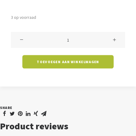
3 op voorraad
Downlight
Melfi
-
TOEVOEGEN AAN WINKELWAGEN
25
watt
-
4000K
-
SHARE
8
inch
Product reviews
-