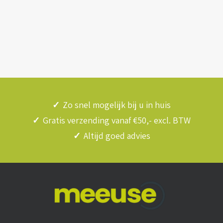
✓
Zo snel mogelijk bij u in huis
✓
Gratis verzending vanaf €50,- excl. BTW
✓
Altijd goed advies