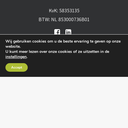
KvK: 58353135
BTW: NL 853000736B01
Wij gebruiken cookies om u de beste ervaring te geven op onze
website.
U kunt meer lezen over onze cookies of ze uitzetten in de
instellingen
.
Algemene voorwaarden
•
Algemene
Accept
leveringsvoorwaarden
•
Privacy verklaring
•
Cookies
• Realisatie:
BRAIN