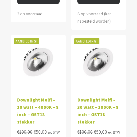
2 op voorraad
8 op voorraad (kan
nabesteld worden)
AANBIEDING!
AANBIEDING!
Downlight Melfi –
Downlight Melfi –
30 watt – 4000K – 8
30 watt – 3000K – 8
inch – GST18
inch – GST18
stekker
stekker
Oorspronkelijke
Huidige
Oorspronkelijke
Huidige
€
100,00
€
50,00
€
100,00
€
50,00
ex. BTW
ex. BTW