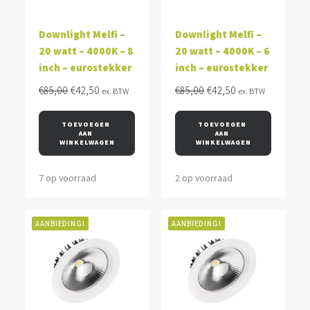
Downlight Melfi –
Downlight Melfi –
20 watt – 4000K – 8
20 watt – 4000K – 6
inch – eurostekker
inch – eurostekker
Oorspronkelijke
Huidige
Oorspronkelijke
Huidige
€
85,00
€
42,50
€
85,00
€
42,50
ex. BTW
ex. BTW
prijs
prijs
prijs
prijs
was:
is:
was:
is:
TOEVOEGEN 
TOEVOEGEN 
AAN 
AAN 
€85,00.
€42,50.
€85,00.
€42,50.
WINKELWAGEN
WINKELWAGEN
7 op voorraad
2 op voorraad
AANBIEDING!
AANBIEDING!