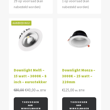
29 op voorraad (kan
1 op voorraad (kan
nabesteld worden)
nabesteld worden)
AANBIEDING!
Downlight Melfi –
Downlight Monza –
15 watt – 3000K – 8
3000K – 25 watt –
inch – eurostekker
220mm
Oorspronkelijke
Huidige
€
80,00
€
40,00
€
125,00
ex. BTW
ex. BTW
prijs
prijs
was:
is:
TOEVOEGEN 
TOEVOEGEN 
AAN 
AAN 
€80,00.
€40,00.
WINKELWAGEN
WINKELWAGEN