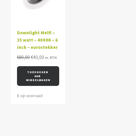
Downlight Melfi –
15 watt – 4000K – 6
inch – eurostekker
Oorspronkelijke
Huidige
€
80,00
€
40,00
ex. BTW
prijs
prijs
was:
is:
TOEVOEGEN 
AAN 
€80,00.
€40,00.
WINKELWAGEN
8 op voorraad