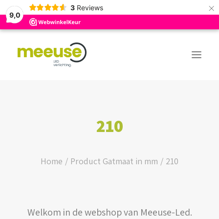
×
3
Reviews
9,0
PREMIUM ASSORTIMENT
210
BUDGET ASSORTIMENT
OUTLED ASSORTIMENT
Home
Product Gatmaat in mm
210
WEBSHOP
Welkom in de webshop van Meeuse-Led.
LOGIN / REGISTER