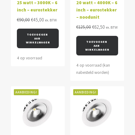
25 watt – 3000K – 6
20 watt – 4000K – 6
inch – eurostekker
inch – eurostekker
– noodunit
Oorspronkelijke
Huidige
€
90,00
€
45,00
ex. BTW
prijs
prijs
Oorspronkelijke
Huidige
€
125,00
€
62,50
ex. BTW
was:
is:
prijs
prijs
TOEVOEGEN 
AAN 
€90,00.
€45,00.
was:
is:
TOEVOEGEN 
WINKELWAGEN
AAN 
€125,00.
€62,50.
WINKELWAGEN
4 op voorraad
4 op voorraad (kan
nabesteld worden)
AANBIEDING!
AANBIEDING!