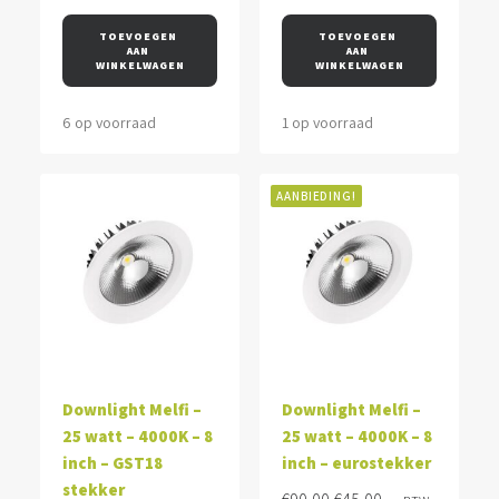
prijs
prijs
prijs
prijs
was:
is:
was:
is:
TOEVOEGEN 
TOEVOEGEN 
AAN 
AAN 
€100,00.
€50,00.
€100,00.
€50,00.
WINKELWAGEN
WINKELWAGEN
6 op voorraad
1 op voorraad
AANBIEDING!
Downlight Melfi –
Downlight Melfi –
25 watt – 4000K – 8
25 watt – 4000K – 8
inch – GST18
inch – eurostekker
stekker
Oorspronkelijke
Huidige