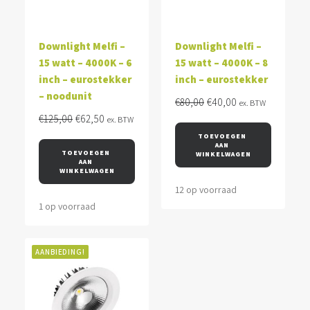
Downlight Melfi –
Downlight Melfi –
15 watt – 4000K – 6
15 watt – 4000K – 8
inch – eurostekker
inch – eurostekker
– noodunit
Oorspronkelijke
Huidige
€
80,00
€
40,00
ex. BTW
Oorspronkelijke
Huidige
prijs
prijs
€
125,00
€
62,50
ex. BTW
prijs
prijs
was:
is:
TOEVOEGEN 
AAN 
was:
is:
€80,00.
€40,00.
TOEVOEGEN 
WINKELWAGEN
AAN 
€125,00.
€62,50.
WINKELWAGEN
12 op voorraad
1 op voorraad
AANBIEDING!