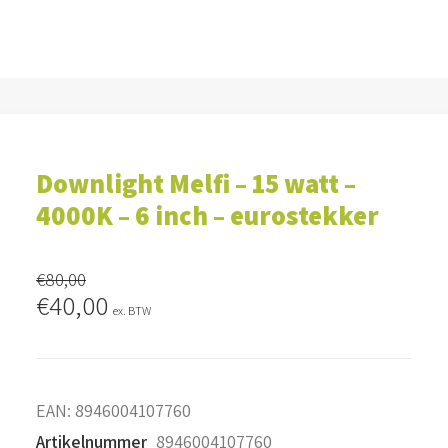
Downlight Melfi – 15 watt –
4000K – 6 inch – eurostekker
€
80,00
Oorspronkelijke
Huidige
€
40,00
ex. BTW
prijs
prijs
was:
is:
€80,00.
€40,00.
EAN:
8946004107760
Artikelnummer
8946004107760