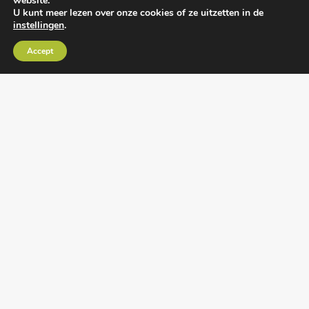
website.
U kunt meer lezen over onze cookies of ze uitzetten in de
instellingen
.
Algemene voorwaarden
•
Algemene
Accept
leveringsvoorwaarden
•
Privacy verklaring
•
Cookies
• Realisatie:
BRAIN