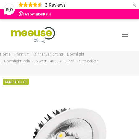
×
3
Reviews
9,0
Home
Premium
Binnenverlichting
Downlight
Downlight Melfi – 15 watt – 4000K – 6 inch – eurostekker
PREMIUM ASSORTIMENT
BUDGET ASSORTIMENT
AANBIEDING!
OUTLED ASSORTIMENT
WEBSHOP
LOGIN / REGISTER