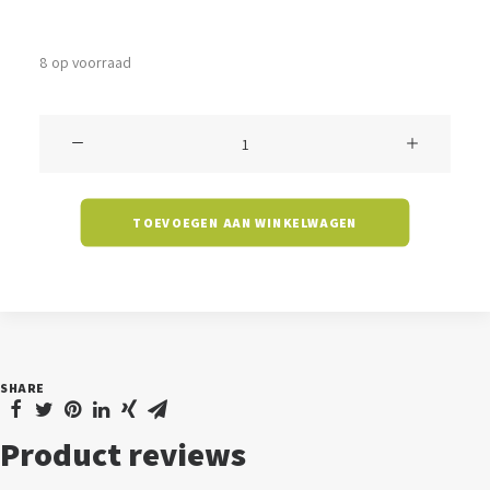
8 op voorraad
Downlight
Melfi
-
TOEVOEGEN AAN WINKELWAGEN
15
watt
-
4000K
-
SHARE
6
inch
Product reviews
-