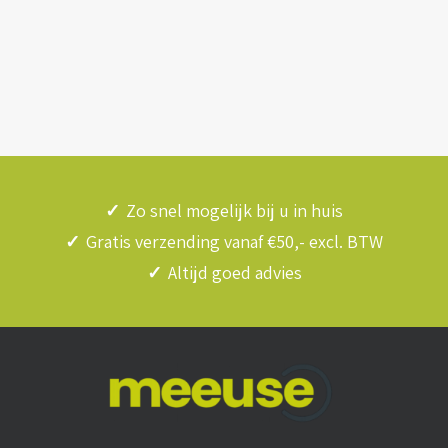
✓
Zo snel mogelijk bij u in huis
✓
Gratis verzending vanaf €50,- excl. BTW
✓
Altijd goed advies