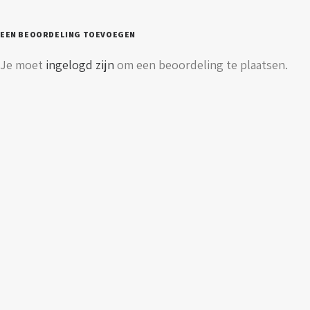
eurostekker
aantal
EEN BEOORDELING TOEVOEGEN
Je moet
ingelogd zijn
om een beoordeling te plaatsen.