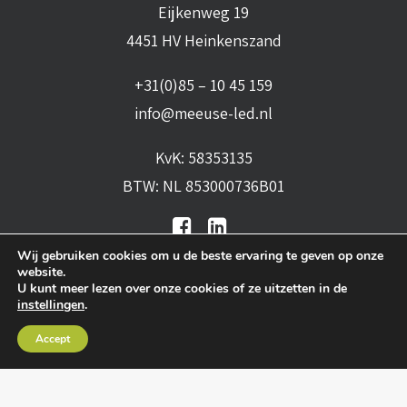
Eijkenweg 19
4451 HV Heinkenszand
+31(0)85 – 10 45 159
info@meeuse-led.nl
KvK: 58353135
BTW: NL 853000736B01
Wij gebruiken cookies om u de beste ervaring te geven op onze
website.
U kunt meer lezen over onze cookies of ze uitzetten in de
instellingen
.
Algemene voorwaarden
•
Algemene
Accept
leveringsvoorwaarden
•
Privacy verklaring
•
Cookies
• Realisatie:
BRAIN