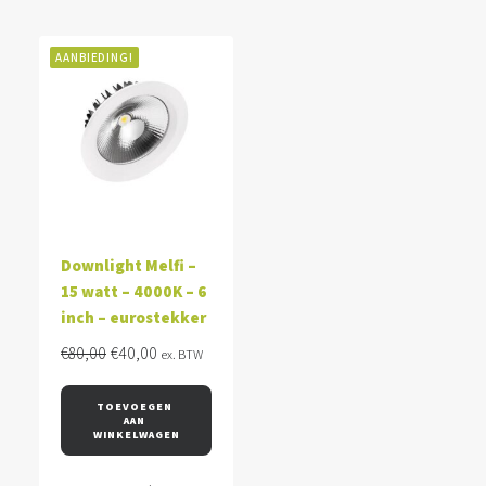
AANBIEDING!
Downlight Melfi –
15 watt – 4000K – 6
inch – eurostekker
Oorspronkelijke
Huidige
€
80,00
€
40,00
ex. BTW
prijs
prijs
was:
is:
TOEVOEGEN 
AAN 
€80,00.
€40,00.
WINKELWAGEN