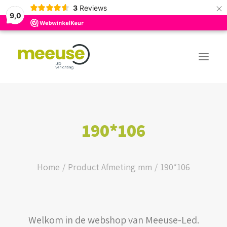
×
3
Reviews
9,0
PREMIUM ASSORTIMENT
190*106
BUDGET ASSORTIMENT
OUTLED ASSORTIMENT
Home
Product Afmeting mm
190*106
WEBSHOP
Welkom in de webshop van Meeuse-Led.
LOGIN / REGISTER