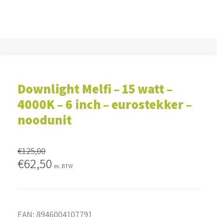
Downlight Melfi – 15 watt –
4000K – 6 inch – eurostekker –
noodunit
€
125,00
Oorspronkelijke
Huidige
€
62,50
ex. BTW
prijs
prijs
was:
is:
€125,00.
€62,50.
EAN:
8946004107791