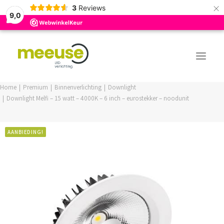
×
3
Reviews
9,0
Home
Premium
Binnenverlichting
Downlight
Downlight Melfi – 15 watt – 4000K – 6 inch – eurostekker – noodunit
PREMIUM ASSORTIMENT
BUDGET ASSORTIMENT
AANBIEDING!
OUTLED ASSORTIMENT
WEBSHOP
LOGIN / REGISTER