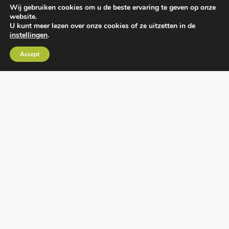
Wij gebruiken cookies om u de beste ervaring te geven op onze
website.
U kunt meer lezen over onze cookies of ze uitzetten in de
instellingen
.
Algemene voorwaarden
•
Algemene
Accept
leveringsvoorwaarden
•
Privacy verklaring
•
Cookies
• Realisatie:
BRAIN