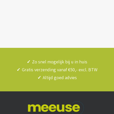
✓
Zo snel mogelijk bij u in huis
✓
Gratis verzending vanaf €50,- excl. BTW
✓
Altijd goed advies