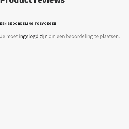
-
eurostekker
-
EEN BEOORDELING TOEVOEGEN
noodunit
Je moet
ingelogd zijn
om een beoordeling te plaatsen.
aantal