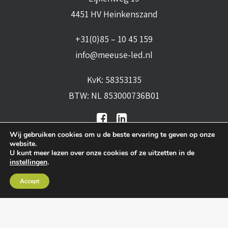
4451 HV Heinkenszand
+31(0)85 – 10 45 159
info@meeuse-led.nl
KvK: 58353135
BTW: NL 853000736B01
Wij gebruiken cookies om u de beste ervaring te geven op onze
website.
U kunt meer lezen over onze cookies of ze uitzetten in de
instellingen
.
Algemene voorwaarden
•
Algemene
Accept
leveringsvoorwaarden
•
Privacy verklaring
•
Cookies
• Realisatie:
BRAIN