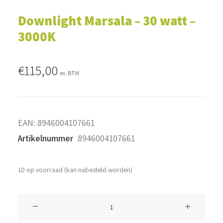
Downlight Marsala – 30 watt –
3000K
€
115,00
ex. BTW
EAN:
8946004107661
Artikelnummer
8946004107661
10 op voorraad (kan nabesteld worden)
Downlight
Marsala