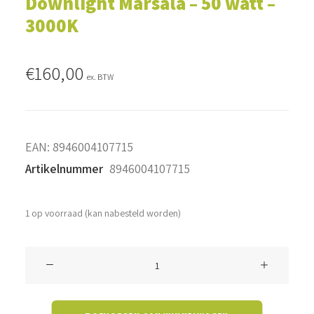
Downlight Marsala – 50 watt –
3000K
€
160,00
ex. BTW
EAN:
8946004107715
Artikelnummer
8946004107715
1 op voorraad (kan nabesteld worden)
Downlight
Marsala
-