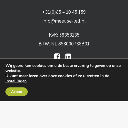
+31(0)85 – 10 45 159
info@meeuse-led.nl
KvK: 58353135
BTW: NL 853000736B01
Wij gebruiken cookies om u de beste ervaring te geven op onze
website.
U kunt meer lezen over onze cookies of ze uitzetten in de
instellingen
.
Algemene voorwaarden
•
Algemene
Accept
leveringsvoorwaarden
•
Privacy verklaring
•
Cookies
• Realisatie:
BRAIN