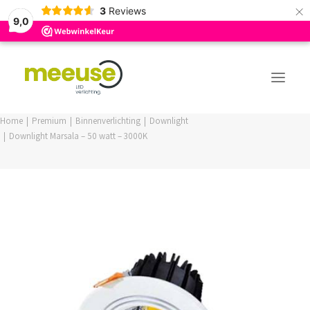
×
3
Reviews
9,0
Home
Premium
Binnenverlichting
Downlight
Downlight Marsala – 50 watt – 3000K
PREMIUM ASSORTIMENT
BUDGET ASSORTIMENT
OUTLED ASSORTIMENT
WEBSHOP
LOGIN / REGISTER