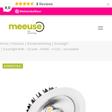
×
3
Reviews
9,0
Home
Premium
Binnenverlichting
Downlight
Downlight Melfi – 10 watt – 4000K – 4 inch – eurostekker
PREMIUM ASSORTIMENT
BUDGET ASSORTIMENT
AANBIEDING!
OUTLED ASSORTIMENT
WEBSHOP
LOGIN / REGISTER