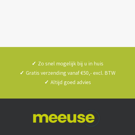
✓
Zo snel mogelijk bij u in huis
✓
Gratis verzending vanaf €50,- excl. BTW
✓
Altijd goed advies