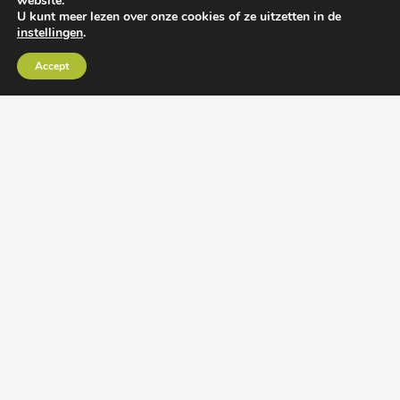
website.
U kunt meer lezen over onze cookies of ze uitzetten in de
instellingen
.
Algemene voorwaarden
•
Algemene
Accept
leveringsvoorwaarden
•
Privacy verklaring
•
Cookies
• Realisatie:
BRAIN