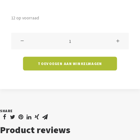
12 op voorraad
Downlight
Melfi
-
TOEVOEGEN AAN WINKELWAGEN
10
watt
-
4000K
-
SHARE
4
inch
Product reviews
-