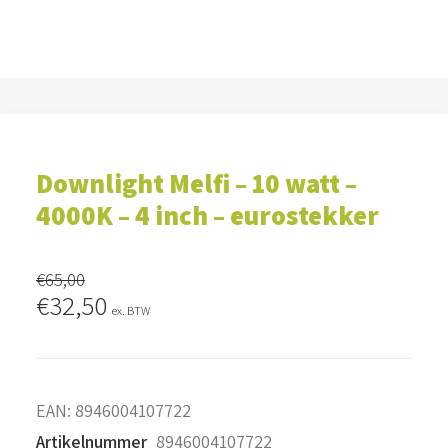
Downlight Melfi – 10 watt –
4000K – 4 inch – eurostekker
€
65,00
Oorspronkelijke
Huidige
€
32,50
ex. BTW
prijs
prijs
was:
is:
€65,00.
€32,50.
EAN:
8946004107722
Artikelnummer
8946004107722