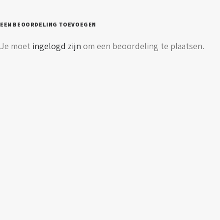
eurostekker
aantal
EEN BEOORDELING TOEVOEGEN
Je moet
ingelogd zijn
om een beoordeling te plaatsen.