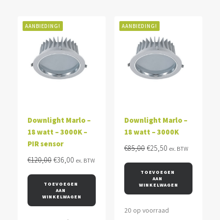
AANBIEDING!
AANBIEDING!
Downlight Marlo –
Downlight Marlo –
18 watt – 3000K –
18 watt – 3000K
PIR sensor
Oorspronkelijke
Huidige
€
85,00
€
25,50
ex. BTW
Oorspronkelijke
Huidige
prijs
prijs
€
120,00
€
36,00
ex. BTW
prijs
prijs
was:
is:
TOEVOEGEN 
AAN 
was:
is:
€85,00.
€25,50.
TOEVOEGEN 
WINKELWAGEN
AAN 
€120,00.
€36,00.
WINKELWAGEN
20 op voorraad