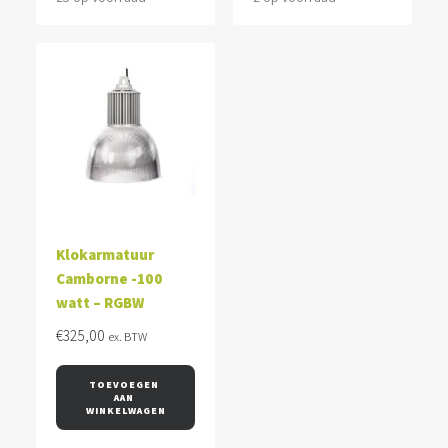
Klokarmatuur
Camborne -100
watt – RGBW
€
325,00
ex. BTW
TOEVOEGEN 
AAN 
WINKELWAGEN