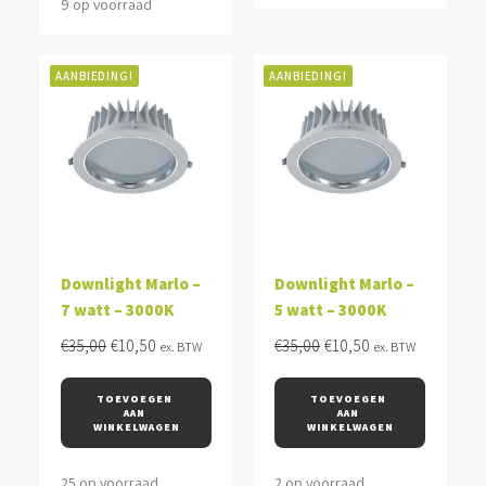
9 op voorraad
AANBIEDING!
AANBIEDING!
Downlight Marlo –
Downlight Marlo –
7 watt – 3000K
5 watt – 3000K
Oorspronkelijke
Huidige
Oorspronkelijke
Huidige
€
35,00
€
10,50
€
35,00
€
10,50
ex. BTW
ex. BTW
prijs
prijs
prijs
prijs
was:
is:
was:
is:
TOEVOEGEN 
TOEVOEGEN 
AAN 
AAN 
€35,00.
€10,50.
€35,00.
€10,50.
WINKELWAGEN
WINKELWAGEN
25 op voorraad
2 op voorraad