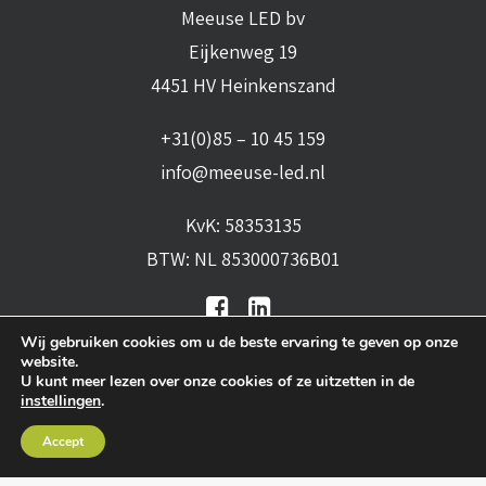
Meeuse LED bv
Eijkenweg 19
4451 HV Heinkenszand
+31(0)85 – 10 45 159
info@meeuse-led.nl
KvK: 58353135
BTW: NL 853000736B01
Wij gebruiken cookies om u de beste ervaring te geven op onze
website.
U kunt meer lezen over onze cookies of ze uitzetten in de
instellingen
.
Algemene voorwaarden
•
Algemene
Accept
leveringsvoorwaarden
•
Privacy verklaring
•