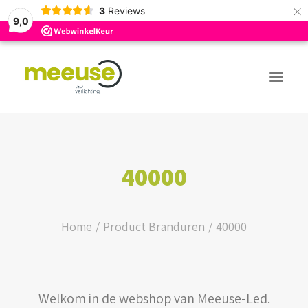
×
3
Reviews
9,0
PREMIUM ASSORTIMENT
40000
BUDGET ASSORTIMENT
OUTLED ASSORTIMENT
Home
Product Branduren
40000
WEBSHOP
Welkom in de webshop van Meeuse-Led.
LOGIN / REGISTER