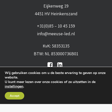
Eijkenweg 19
4451 HV Heinkenszand
+31(0)85 – 10 45 159
info@meeuse-led.nl
KvK: 58353135
BTW: NL 853000736B01
Wij gebruiken cookies om u de beste ervaring te geven op onze
website.
U kunt meer lezen over onze cookies of ze uitzetten in de
instellingen
.
Algemene voorwaarden
•
Algemene
Accept
leveringsvoorwaarden
•
Privacy verklaring
•
Cookies
• Realisatie:
BRAIN