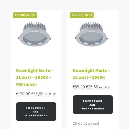
AANBIEDING!
AANBIEDING!
Downlight Marlo –
Downlight Marlo –
18 watt – 3000K –
18 watt – 3000K
PIR sensor
Oorspronkelijke
Huidige
€
85,00
€
25,50
ex. BTW
Oorspronkelijke
Huidige
prijs
prijs
€
120,00
€
36,00
ex. BTW
prijs
prijs
was:
is:
TOEVOEGEN 
AAN 
was:
is:
€85,00.
€25,50.
TOEVOEGEN 
WINKELWAGEN
AAN 
€120,00.
€36,00.
WINKELWAGEN
20 op voorraad