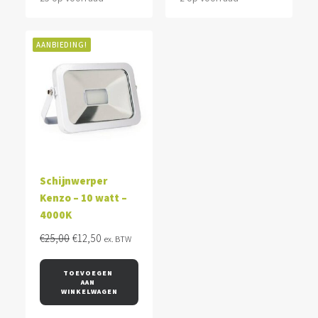
AANBIEDING!
Schijnwerper
Kenzo – 10 watt –
4000K
Oorspronkelijke
Huidige
€
25,00
€
12,50
ex. BTW
prijs
prijs
was:
is:
TOEVOEGEN 
AAN 
€25,00.
€12,50.
WINKELWAGEN