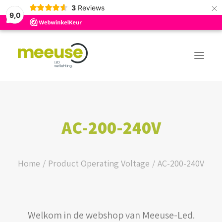
×
3
Reviews
9,0
PREMIUM ASSORTIMENT
AC-200-240V
BUDGET ASSORTIMENT
OUTLED ASSORTIMENT
Home
Product Operating Voltage
AC-200-240V
WEBSHOP
Welkom in de webshop van Meeuse-Led.
LOGIN / REGISTER