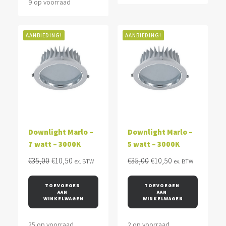
9 op voorraad
AANBIEDING!
AANBIEDING!
Downlight Marlo –
Downlight Marlo –
7 watt – 3000K
5 watt – 3000K
Oorspronkelijke
Huidige
Oorspronkelijke
Huidige
€
35,00
€
10,50
€
35,00
€
10,50
ex. BTW
ex. BTW
prijs
prijs
prijs
prijs
was:
is:
was:
is:
TOEVOEGEN 
TOEVOEGEN 
AAN 
AAN 
€35,00.
€10,50.
€35,00.
€10,50.
WINKELWAGEN
WINKELWAGEN
25 op voorraad
2 op voorraad