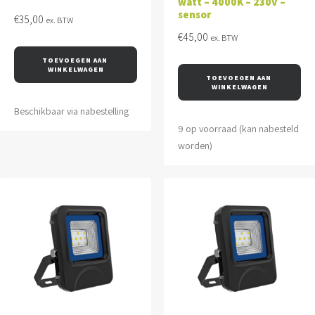
watt – 4000K – 230V –
sensor
€
35,00
ex. BTW
€
45,00
ex. BTW
TOEVOEGEN AAN 
WINKELWAGEN
TOEVOEGEN AAN 
WINKELWAGEN
Beschikbaar via nabestelling
9 op voorraad (kan nabesteld
worden)