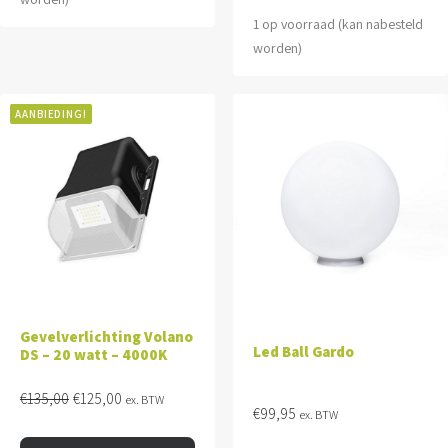
1 op voorraad (kan nabesteld
worden)
AANBIEDING!
Gevelverlichting Volano
Led Ball Gardo
DS – 20 watt – 4000K
Oorspronkelijke
Huidige
€
135,00
€
125,00
ex. BTW
€
99,95
prijs
prijs
ex. BTW
was:
is: