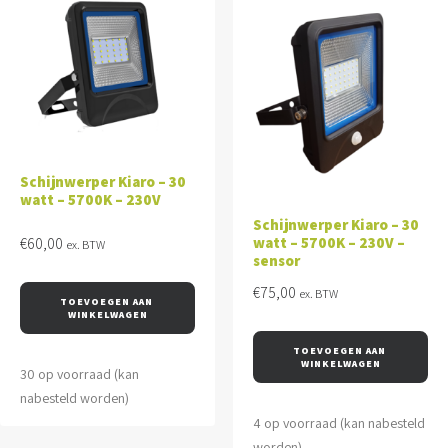
Schijnwerper Kiaro – 30
watt – 5700K – 230V
Schijnwerper Kiaro – 30
watt – 5700K – 230V –
€
60,00
ex. BTW
sensor
€
75,00
ex. BTW
TOEVOEGEN AAN 
WINKELWAGEN
TOEVOEGEN AAN 
WINKELWAGEN
30 op voorraad (kan
nabesteld worden)
4 op voorraad (kan nabesteld
worden)