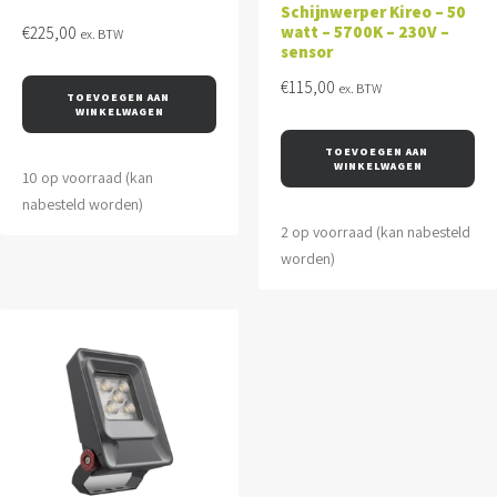
Schijnwerper Kireo – 50
watt – 5700K – 230V –
€
225,00
ex. BTW
sensor
€
115,00
ex. BTW
TOEVOEGEN AAN 
WINKELWAGEN
TOEVOEGEN AAN 
WINKELWAGEN
10 op voorraad (kan
nabesteld worden)
2 op voorraad (kan nabesteld
worden)