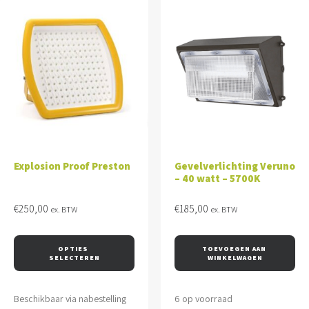
Explosion Proof Preston
Gevelverlichting Veruno
– 40 watt – 5700K
€
250,00
€
185,00
ex. BTW
ex. BTW
OPTIES 
TOEVOEGEN AAN 
SELECTEREN
WINKELWAGEN
Beschikbaar via nabestelling
6 op voorraad