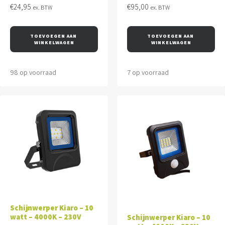
€
24,95
€
95,00
ex. BTW
ex. BTW
TOEVOEGEN AAN 
TOEVOEGEN AAN 
WINKELWAGEN
WINKELWAGEN
98 op voorraad
7 op voorraad
Schijnwerper Kiaro – 10
watt – 4000K – 230V
Schijnwerper Kiaro – 10