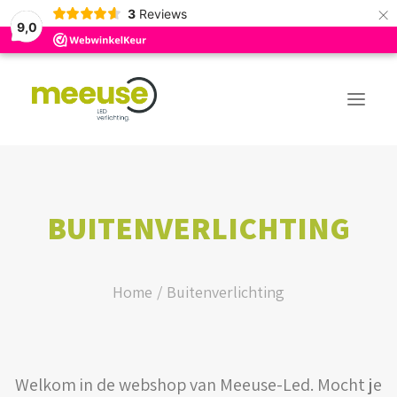
×
3
Reviews
9,0
PREMIUM ASSORTIMENT
BUITENVERLICHTING
BUDGET ASSORTIMENT
OUTLED ASSORTIMENT
Home
Buitenverlichting
WEBSHOP
Welkom in de webshop van Meeuse-Led. Mocht je
LOGIN / REGISTER