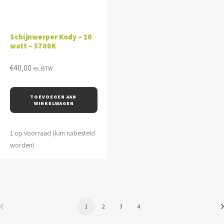
Schijnwerper Kody – 10
watt – 5700K
€
40,00
ex. BTW
TOEVOEGEN AAN 
WINKELWAGEN
1 op voorraad (kan nabesteld
worden)
1
2
3
4