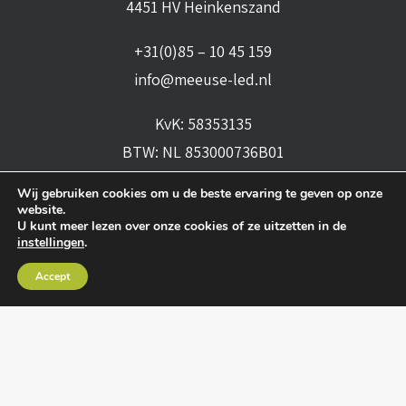
4451 HV Heinkenszand
+31(0)85 – 10 45 159
info@meeuse-led.nl
KvK: 58353135
BTW: NL 853000736B01
Wij gebruiken cookies om u de beste ervaring te geven op onze
website.
U kunt meer lezen over onze cookies of ze uitzetten in de
instellingen
.
Accept
Algemene voorwaarden
•
Algemene leveringsvoorwaarden
•
Privacy verklaring
•
Cookies
• Realisatie:
BRAIN