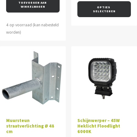
TOEVOEGEN AAN 
€135,00.
€125,00.
WINKELWAGEN
OPTIES 
SELECTEREN
4 op voorraad (kan nabesteld
worden)
Muursteun
Schijnwerper – 45W
straatverlichting Ø 48
Heklicht Floodlight
cm
6000K