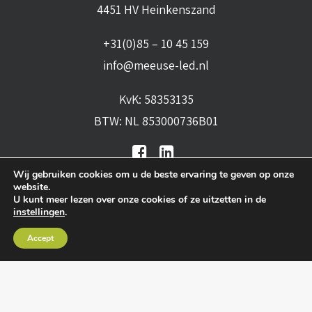
4451 HV Heinkenszand
+31(0)85 – 10 45 159
info@meeuse-led.nl
KvK: 58353135
BTW: NL 853000736B01
Wij gebruiken cookies om u de beste ervaring te geven op onze
website.
U kunt meer lezen over onze cookies of ze uitzetten in de
instellingen
.
Algemene voorwaarden
•
Algemene
Accept
leveringsvoorwaarden
•
Privacy verklaring
•
Cookies
• Realisatie:
BRAIN