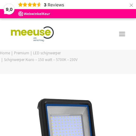
×
3
Reviews
9,0
Home
Premium
LED schijnwerper
Schijnwerper Kiaro – 150 watt – 5700K – 230V
PREMIUM ASSORTIMENT
BUDGET ASSORTIMENT
OUTLED ASSORTIMENT
WEBSHOP
LOGIN / REGISTER