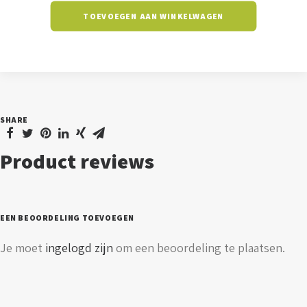
-
TOEVOEGEN AAN WINKELWAGEN
150
watt
-
5700K
-
SHARE
230V
aantal
Product reviews
EEN BEOORDELING TOEVOEGEN
Je moet
ingelogd zijn
om een beoordeling te plaatsen.