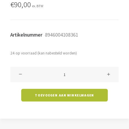
€
90,00
ex. BTW
Artikelnummer
8946004108361
24 op voorraad (kan nabesteld worden)
Schijnwerper
Kiaro
-
TOEVOEGEN AAN WINKELWAGEN
50
watt
-
5700K