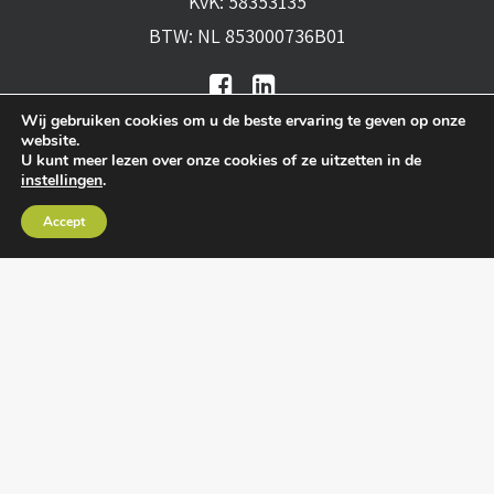
KvK: 58353135
BTW: NL 853000736B01
Wij gebruiken cookies om u de beste ervaring te geven op onze
website.
U kunt meer lezen over onze cookies of ze uitzetten in de
instellingen
.
Algemene voorwaarden
•
Algemene
Accept
leveringsvoorwaarden
•
Privacy verklaring
•
Cookies
• Realisatie:
BRAIN