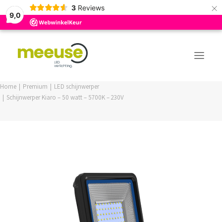
×
3
Reviews
9,0
Home
Premium
LED schijnwerper
Schijnwerper Kiaro – 50 watt – 5700K – 230V
PREMIUM ASSORTIMENT
BUDGET ASSORTIMENT
OUTLED ASSORTIMENT
WEBSHOP
LOGIN / REGISTER