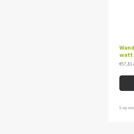
TOE
Wand
watt
€
57,81
5 op vo