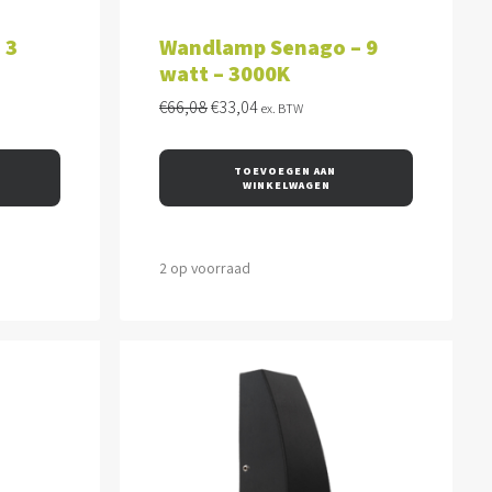
WAGEN
TOEVOEGEN AAN WINKELWAGEN
 3
Wandlamp Senago – 9
watt – 3000K
Oorspronkelijke
Huidige
€
66,08
€
33,04
ex. BTW
prijs
prijs
was:
is:
€66,08.
€33,04.
TOEVOEGEN AAN 
WINKELWAGEN
2 op voorraad