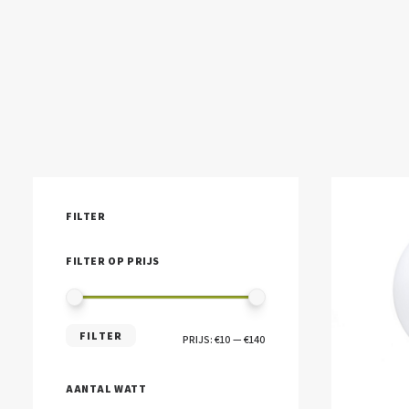
FILTER
FILTER OP PRIJS
MIN.
MAX.
FILTER
PRIJS:
€10
—
€140
PRIJS
PRIJS
AANTAL WATT