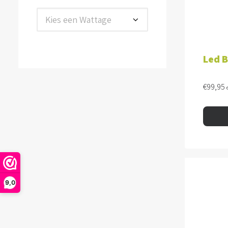
Kies een Wattage
Led B
€
99,95
9,0