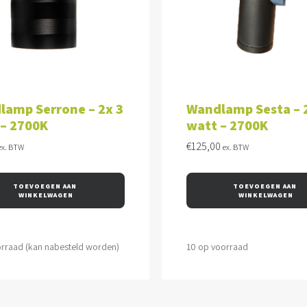
VOEGEN AAN WINKELWAGEN
TOEVOEGEN AAN WINKEL
lamp Serrone – 2x 3
Wandlamp Sesta – 
 – 2700K
watt – 2700K
€
125,00
ex. BTW
ex. BTW
TOEVOEGEN AAN 
TOEVOEGEN AAN 
WINKELWAGEN
WINKELWAGEN
orraad (kan nabesteld worden)
10 op voorraad