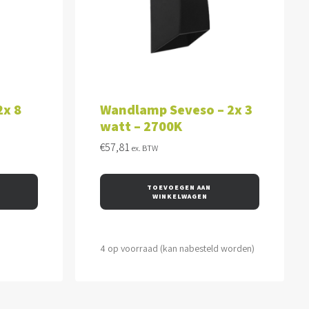
WAGEN
TOEVOEGEN AAN WINKELWAGEN
2x 8
Wandlamp Seveso – 2x 3
watt – 2700K
€
57,81
ex. BTW
TOEVOEGEN AAN 
WINKELWAGEN
4 op voorraad (kan nabesteld worden)