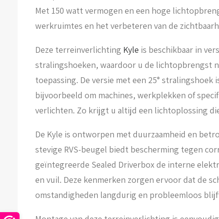
Met 150 watt vermogen en een hoge lichtopbrengs
werkruimtes en het verbeteren van de zichtbaar
Deze terreinverlichting
Kyle
is beschikbaar in ver
stralingshoeken, waardoor u de lichtopbrengst
toepassing. De versie met een 25° stralingshoek is
bijvoorbeeld om machines, werkplekken of specif
verlichten. Zo krijgt u altijd een lichtoplossing di
De Kyle is ontworpen met duurzaamheid en betr
stevige RVS-beugel biedt bescherming tegen corr
geïntegreerde Sealed Driverbox de interne elekt
en vuil. Deze kenmerken zorgen ervoor dat de sc
omstandigheden langdurig en probleemloos blijft
Montage van deze terreinverlichting is eenvoudi