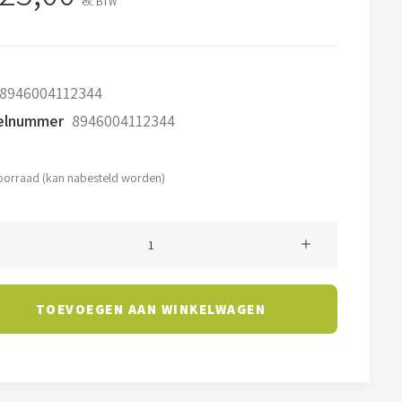
ex. BTW
8946004112344
kelnummer
8946004112344
oorraad (kan nabesteld worden)
inverlichting
TOEVOEGEN AAN WINKELWAGEN
K