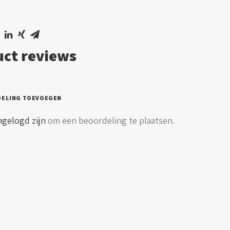
en
l
ct reviews
DELING TOEVOEGEN
ngelogd zijn
om een beoordeling te plaatsen.