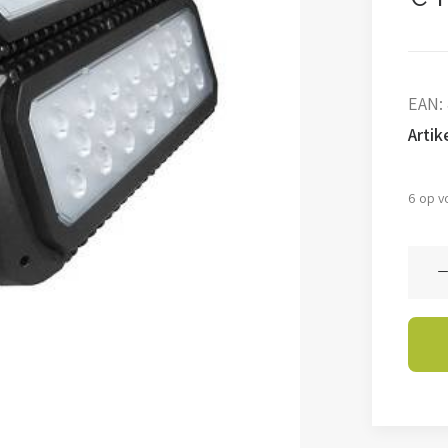
EAN:
Arti
6 op v
Terre
Kyle
-
150W
-
5700
-