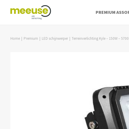
PREMIUM ASSO
Home
Premium
LED schijnwerper
Terreinverlichting Kyle – 150W – 570