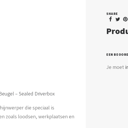
25
SHARE
grad
aanta
Produ
EEN BEOOR
Je moet
i
 Beugel – Sealed Driverbox
hijnwerper die speciaal is
en zoals loodsen, werkplaatsen en