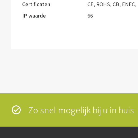
Certificaten
CE, ROHS, CB, ENEC,
IP waarde
66
Zo snel mogelijk bij u in hui