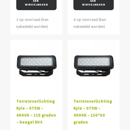
AAN 
AAN 
WINKELWAGEN
WINKELWAGEN
2 op voorraad (kan
4 op voorraad (kan
nabesteld worden)
nabesteld worden)
Terreinverlichting
Terreinverlichting
Kyle – 075W –
Kyle – 075W –
4000K – 110 graden
4000K – 130*60
– beugel RVS
graden