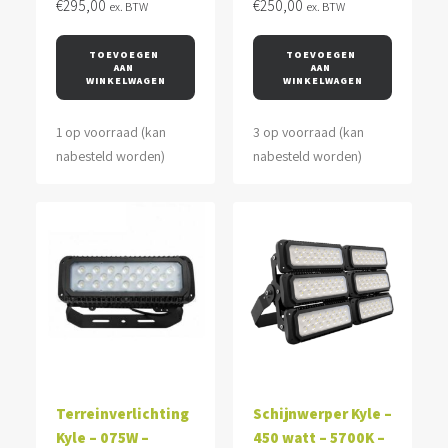
€
295,00
€
250,00
ex. BTW
ex. BTW
TOEVOEGEN 
TOEVOEGEN 
AAN 
AAN 
WINKELWAGEN
WINKELWAGEN
1 op voorraad (kan
3 op voorraad (kan
nabesteld worden)
nabesteld worden)
Terreinverlichting
Schijnwerper Kyle –
Kyle – 075W –
450 watt – 5700K –