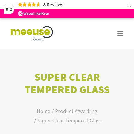
×
3
Reviews
9,0
PREMIUM ASSORTIMENT
SUPER CLEAR
BUDGET ASSORTIMENT
TEMPERED GLASS
OUTLED ASSORTIMENT
WEBSHOP
Home
Product Afwerking
Super Clear Tempered Glass
LOGIN / REGISTER