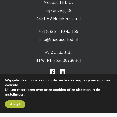
Meeuse LED bv
Eijkenweg 19
4451 HV Heinkenszand
+31(0)85 – 10 45 159
info@meeuse-led.nl
KvK: 58353135
BTW: NL 853000736B01
Wij gebruiken cookies om u de beste ervaring te geven op onze
website.
U kunt meer lezen over onze cookies of ze uitzetten in de
instellingen
.
Algemene voorwaarden
•
Algemene
Accept
leveringsvoorwaarden
•
Privacy verklaring
•
Cookies
• Realisatie:
BRAIN