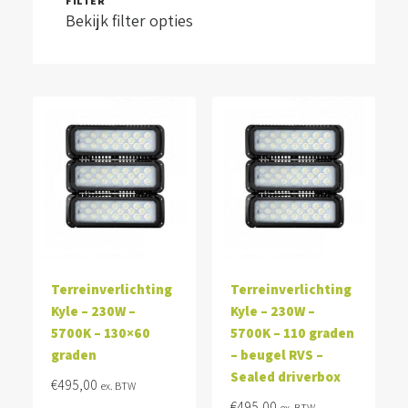
FILTER
Bekijk filter opties
Terreinverlichting
Terreinverlichting
Kyle – 230W –
Kyle – 230W –
5700K – 130×60
5700K – 110 graden
graden
– beugel RVS –
Sealed driverbox
€
495,00
ex. BTW
€
495,00
ex. BTW