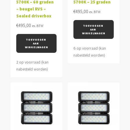
5700K – 60 graden
5700K – 25 graden
– beugel RVS –
€
495,00
ex. BTW
Sealed driverbox
€
495,00
ex. BTW
TOEVOEGEN 
AAN 
WINKELWAGEN
TOEVOEGEN 
AAN 
WINKELWAGEN
6 op voorraad (kan
nabesteld worden)
2 op voorraad (kan
nabesteld worden)