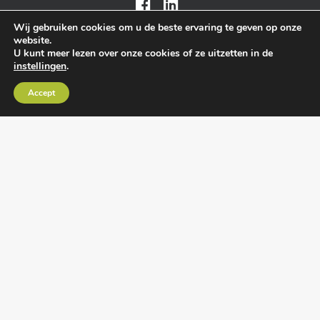
Wij gebruiken cookies om u de beste ervaring te geven op onze
website.
U kunt meer lezen over onze cookies of ze uitzetten in de
instellingen
.
Algemene voorwaarden
•
Algemene
Accept
leveringsvoorwaarden
•
Privacy verklaring
•
Cookies
• Realisatie:
BRAIN