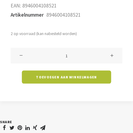
EAN:
8946004108521
Artikelnummer
8946004108521
2 op voorraad (kan nabesteld worden)
Schijnwerper
Kyle
-
TOEVOEGEN AAN WINKELWAGEN
230
watt
-
4000K
-
SHARE
25