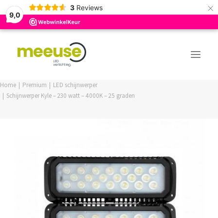
×
3
Reviews
9,0
Home
Premium
LED schijnwerper
Schijnwerper Kyle – 230 watt – 4000K – 25 graden
PREMIUM ASSORTIMENT
BUDGET ASSORTIMENT
OUTLED ASSORTIMENT
WEBSHOP
LOGIN / REGISTER