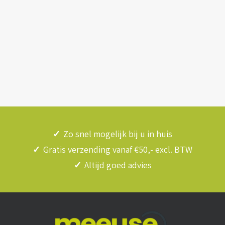
✓
Zo snel mogelijk bij u in huis
✓
Gratis verzending vanaf €50,- excl. BTW
✓
Altijd goed advies